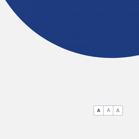
A
A
A