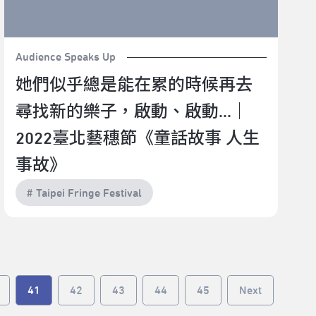
Audience Speaks Up
她們似乎總是能在累的時候再去
尋找新的樂子，啟動、啟動...｜
2022臺北藝穗節《童話故事 人生
事故》
# Taipei Fringe Festival
41
42
43
44
45
Next