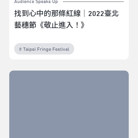
Audience Speaks Up
找到心中的那條紅線｜2022臺北
藝穗節《敬止進入！》
# Taipei Fringe Festival
鄰G對ㄅ起《老派的自處練習》｜2022臺北藝穗節（駐
節評論：郭家瑋）