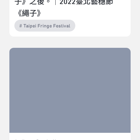
子》之後。｜2022臺北藝穗節
《繩子》
# Taipei Fringe Festival
找到心中的那條紅線｜2022臺北藝穗節《敬止進入！》