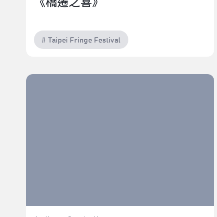
《橋遷之喜》
# Taipei Fringe Festival
到底這份對劇場無悔的純愛有多深？｜2022臺北藝穗節
《一個人也要很快樂 A.K.A Lonely God》