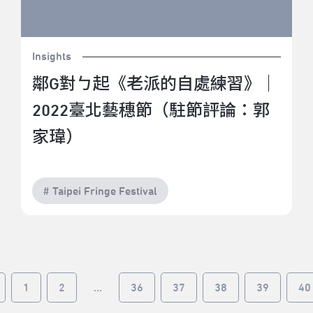
Insights
鄰G對ㄅ起《老派的自處練習》｜
2022臺北藝穗節（駐節評論：郭
家瑋）
# Taipei Fringe Festival
1
2
...
36
37
38
39
40