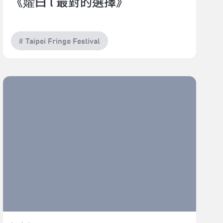
《嬥曰 l 最對的選擇》
# Taipei Fringe Festival
嘟阿厚《戀到底要失多久…‥》｜2022臺北藝穗節（青
穗觀察：林翊婷）