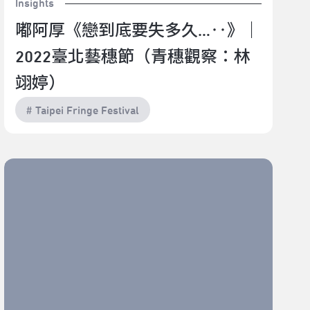
Insights
嘟阿厚《戀到底要失多久…‥》｜
2022臺北藝穗節（青穗觀察：林
翊婷）
# Taipei Fringe Festival
她們似乎總是能在累的時候再去尋找新的樂子，啟動、
啟動...｜2022臺北藝穗節《童話故事 人生事故》