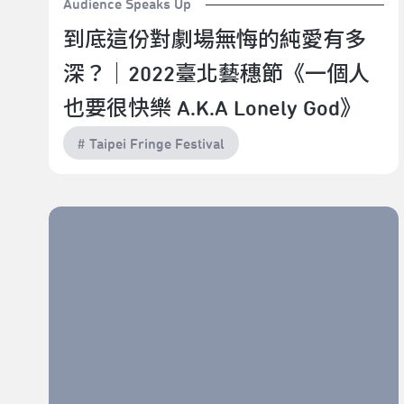
Audience Speaks Up
到底這份對劇場無悔的純愛有多
深？｜2022臺北藝穗節《一個人
也要很快樂 A.K.A Lonely God》
# Taipei Fringe Festival
格桑製作《阿嬤的衣服 / 遺物計劃》｜2022臺北藝穗節
（青穗觀察：林翊婷）