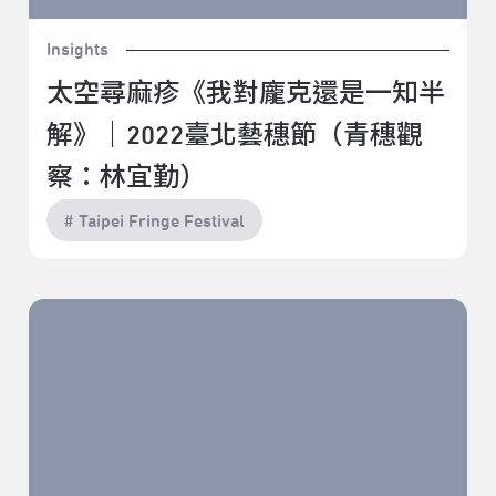
Insights
太空尋麻疹《我對龐克還是一知半
解》｜2022臺北藝穗節（青穗觀
察：林宜勤）
# Taipei Fringe Festival
電氣白老鼠《無盡深邃的那端》｜2022臺北藝穗節（青
穗觀察：林宜勤）