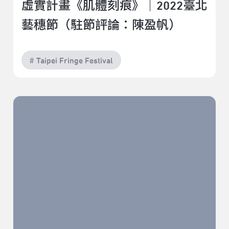
虛實計畫《肌體刻痕》｜2022臺北
藝穗節（駐節評論：陳盈帆）
# Taipei Fringe Festival
太空尋麻疹《我對龐克還是一知半解》｜2022臺北藝穗
節（青穗觀察：林宜勤）