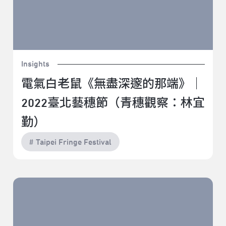
Insights
電氣白老鼠《無盡深邃的那端》｜
2022臺北藝穗節（青穗觀察：林宜
勤）
# Taipei Fringe Festival
鍾汶叡《你看我霧霧》｜2022臺北藝穗節（駐節評論：
郭家瑋）