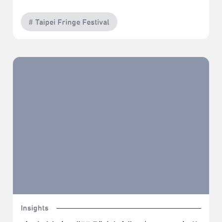
# Taipei Fringe Festival
虛實計畫《肌體刻痕》｜2022臺北藝穗節（駐節評論：
陳盈帆）
Insights