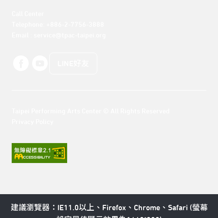
Call Center 

Telephone: +886-2-7756-3888

Email : service@tpac-taipei.org
LINE好友
Taipei Performing Arts Center © All Rights Reserved
Privacy Policy
建議瀏覽器：IE11.0以上、Firefox、Chrome、Safari (螢幕