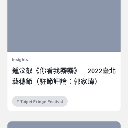
Insights
鍾汶叡《你看我霧霧》｜2022臺北
藝穗節（駐節評論：郭家瑋）
# Taipei Fringe Festival
簡莉紋《做個夢給你》｜2022臺北藝穗節（青穗觀察：