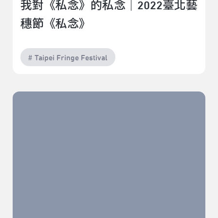
我對《私念》的私念｜2022臺北藝
穗節《私念》
# Taipei Fringe Festival
壞心情走開｜2022臺北藝穗節《敬止進入！》