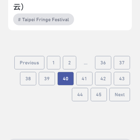
云）
# Taipei Fringe Festival
Previous
1
2
...
36
37
38
39
40
41
42
43
44
45
Next