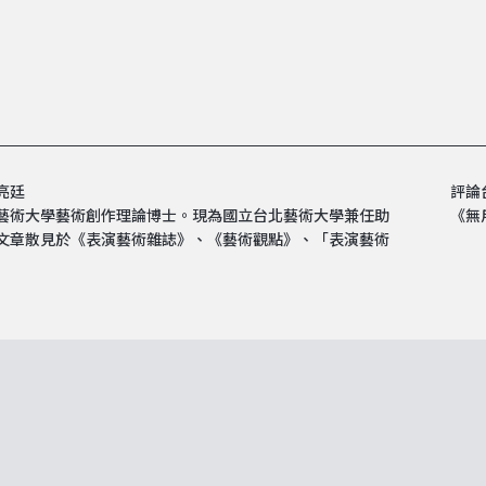
亮廷
評論
藝術大學藝術創作理論博士。現為國立台北藝術大學兼任助
《無
文章散見於《表演藝術雜誌》、《藝術觀點》、「表演藝術