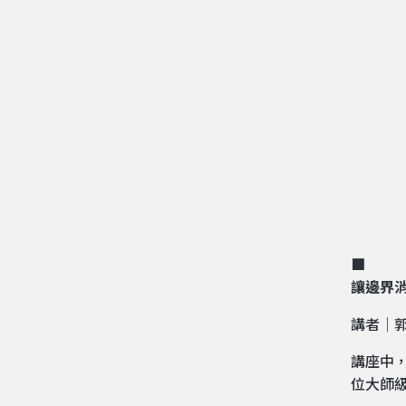
■ ​
讓邊界
講者｜
講座中，
位大師