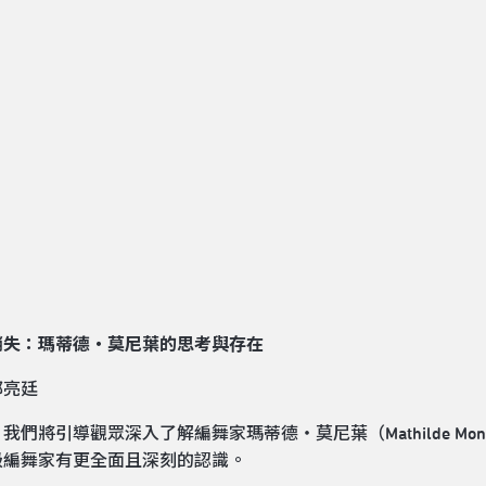
消失：瑪蒂德・莫尼葉的思考與存在
郭亮廷
我們將引導觀眾深入了解編舞家瑪蒂德・莫尼葉（Mathilde M
級編舞家有更全面且深刻的認識。