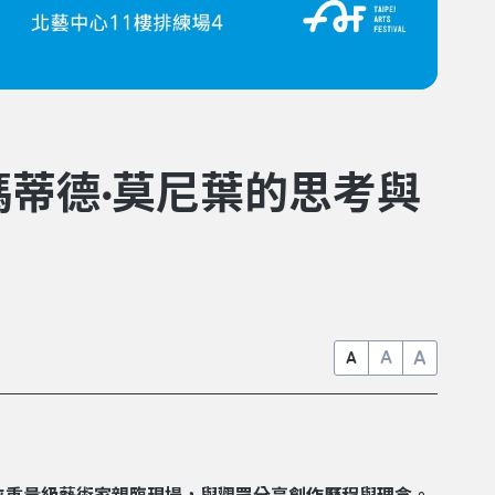
蒂德·莫尼葉的思考與
A
A
A