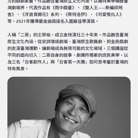
方的戲劇素養。作品飽含臺灣原生文化內涵，以獨特美學稱譽臺
灣劇場界。代表作品有《雨中戲臺》、《整人王——新編邱罔
舍》、《浮浪貢開花》系列、《祭特洛伊》、《可愛冤仇人》
等。2021年獲傳藝金曲獎提名入圍最佳導演獎。
人稱「二哥」的王榮裕，成立金枝演社三十年來，作品飽含臺灣
原生文化內涵，從史詩環境劇場、臺灣原生歌舞劇、到全民戲劇
的走演臺灣運動，讓劇場成為無限可能的文化場域，三個講座從
不同的面向切入：二哥自身的故事、劇團所積累的庶民美學，以
及三名「台客創作人」與「台客第一天團」如何思考屬於臺灣的
特有風景。