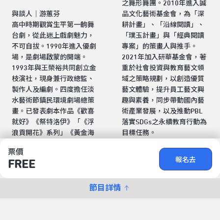
之舞形舞團。2010年進入誠
與談人｜游蕙芬
品文化藝術基金會，為「深
高中時期觀賞生平第一齣舞
耕計畫」、「沿線閱讀」、
台劇，從此迷上戲劇魅力，
「璞玉計畫」與「經典閱讀
不可自拔。1990年進入優劇
專案」的策畫人與推手。
場，是劇場啟蒙的開端。
2021年加入研華基金會，著
1993年與王榮裕共同創立金
重於社會投資與教育藝文領
枝演社，現身兼行政總監、
域之策略規劃，以創造優質
製作人及編劇。四度擔任淡
藝文體驗，提升員工藝文興
水藝術節鎮民環境劇場總策
趣與素養，同步帶動國內藝
畫。已發表劇本作品《歡喜
術產業發展，以及推動PBL
就好》《祭特洛伊》「《浮
落實SDGs之永續教育行動為
浪貢開花》系列」《黃金海
目標任務。
票價
報名去
FREE
節目詳情