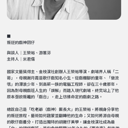
■
叛逆的戲神囝仔
與談人｜王榮裕、游蕙芬
主持人｜米君儒
國家文藝獎得主、金枝演社創辦人王榮裕導演，劇場界人稱「二
哥」，母親謝月霞是歌仔戲知名小生。從戲棚腳的童年、「做流
氓」的漂浪少年、到高薪一族的電腦工程師，卻在三十歲那年，
因為對母親戲班人生的「誤解」而踏入現代劇場，終究站上了他
原本亟欲叛離的「戲台」，走上彷彿命定的戲劇之路。
總說自己是「吃老爺（戲神）飯長大」的王榮裕，將親身分享他
的叛逆旅程，藝術如何啟蒙並翻轉他的生命；又如何將源自母親
的歌仔戲養分，打造出獨特的胡撇仔美學，讓金枝演社成為最