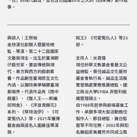
「台」的現代戲班，並包含他醞釀20年之久的《西來庵》創作故
事。
與談人｜王榮裕
賊王》《可愛冤仇人》等23
金枝演社創辦人暨藝術總
部。
監、導演。第二十二屆國家
文藝獎得主。出生於臺灣歌
主持人｜米君儒
仔戲世家，兼容傳統與現
現任研華文教基金會藝文公
代、東方與西方的戲劇素
益總監。曾任誠品文化藝術
養。作品飽含臺灣原生文化
基金會執行長、誠品生活展
內涵，以獨特美學稱譽臺灣
覽營銷處業務推廣總監。國
劇場界。代表作品有《雨中
立政治大學EMBA 非營利組
戲臺》、《整人王——新編
織管理碩士。
邱罔舍》、《浮浪貢開花》
自1988年起參與劇場幕後工
系列、《祭特洛伊》、《可
作，承辦多項大型活動擔任
愛冤仇人》等。2021年獲傳
製作人、節目總監、舞台監
藝金曲獎提名入圍最佳導演
督等不同任務。2002年與知
獎。
名舞蹈家吳義芳共同成立風