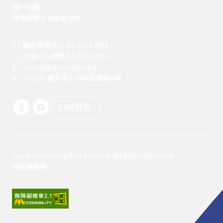
週一休館

特殊假期詳見最新消息
T：顧客服務中心 02-77563888 

T：北藝中心總機 02-77563800 

E：service@tpac-taipei.org 

A：111081臺北市士林區劍潭路1號
LINE好友
Taipei Performing Arts Center © All Rights Reserved
隱私權政策