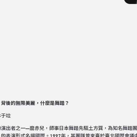
」背後的無限美麗，什麼是舞踏？
林于竝
的演出者之一—麿赤兒，師事日本舞踏先驅土方巽，為知名舞踏
」的表演形式名揚國際。1997年，其團隊曾來臺於臺北國際會議