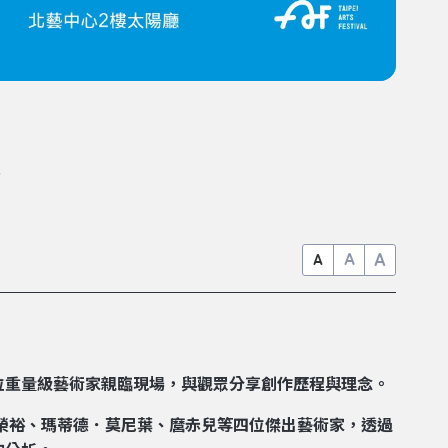
》
A
A
A
位重量級藝術家親臨現場，與觀眾分享創作歷程與理念。
王榮裕、瑪蒂德．莫尼葉、麿赤兒等四位傑出藝術家，透過