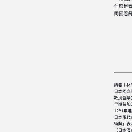
什麼是
同回看
講者｜林
日本國立
教授暨學
早期曾加
1991
日本現代
術獎」表
（日本演