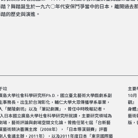
舞踏？舞踏誕生於一九六○年代安保鬥爭當中的日本，離開過去
舞踏的歷史與演進。
于竝
主要
廣島大學社會科學研究所P.h.D.，國立臺北藝術大學戲劇系副
10
生事務長。出生於台灣彰化，輔仁大學大眾傳播學系畢業，
觀』
入「蘭陵劇坊」以及「筆記劇團」，曾任中時晚報記者。
身體
年進入日本國立廣島大學社會科學研究所就讀，主要研究領域為
藝術
劇場，藝術評論與劇場空間文化論。曾擔任第七屆「台新藝
版，
演藝術類決審團主席（2008年），「日本導演競賽」評審
劇人會議主辦，2011年），以及2011年度日本「東京國際藝