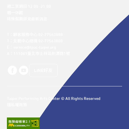
週二至週日 12:00 -21:00

週一休館

特殊假期詳見最新消息
T：顧客服務中心 02-77563888 

T：北藝中心總機 02-77563800 

E：service@tpac-taipei.org 

A：111081臺北市士林區劍潭路1號
LINE好友
Taipei Performing Arts Center © All Rights Reserved
隱私權政策