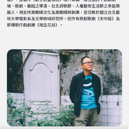
場、歌劇、舞蹈之導演，台北詩歌節、人權藝術生活節之多屆策
展人。現主持黑眼睛文化及黑眼睛跨劇團，並任教於國立台北藝
術大學電影系及文學跨域研究所。近作有原創歌劇《天中殺》及
薪傳歌仔戲劇團《兩生花劫》。