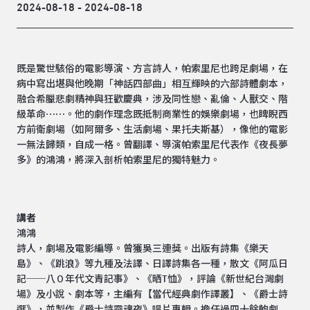
2024-08-18 - 2024-08-18
既是驚世駭俗的電影導演、方言詩人，帕索里尼也跨足劇場，在
病中寫出堪與他晚期「神話四部曲」相互輝映的六部詩體劇本，
融合希臘悲劇精神與狂歡慶典，涉及同性戀、亂倫、人獸交、階
級革命⋯⋯。他的劇作理念既抵制商業性的娛樂劇場，也睥睨西
方前衛劇場（如阿爾多、生活劇場、果托夫斯基），像他的電影
一無法歸類，自成一格。曾翻譯、導演帕索里尼代表作《夜長夢
多》的鴻鴻，將深入剖析帕索里尼的獨特魅力。
講者
鴻鴻
詩人，劇場及電影編導。曾獲吳三連獎。出版有詩集《樂天
島》、《跳浪》等九種及法譯、日譯詩集各一種，散文《阿瓜日
記──八０年代文青記事》、《晒T恤》，評論《新世紀台灣劇
場》及小說、劇本等，主編有【當代經典劇作譯叢】、《爵士詩
選》，並製作《爵士詩靈魂夜》唱片專輯。擔任過四十餘齣劇