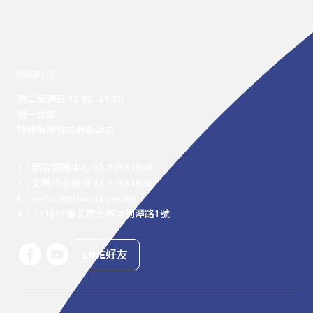
開館時間
週二至週日 12:00 -21:00

週一休館

特殊假期詳見最新消息
T：顧客服務中心 02-77563888 

T：北藝中心總機 02-77563800 

E：service@tpac-taipei.org 

A：111081臺北市士林區劍潭路1號
LINE好友