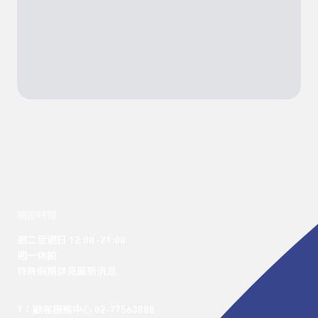
開館時間
週二至週日 12:00 -21:00

週一休館

特殊假期詳見最新消息
T：顧客服務中心 02-77563888 
