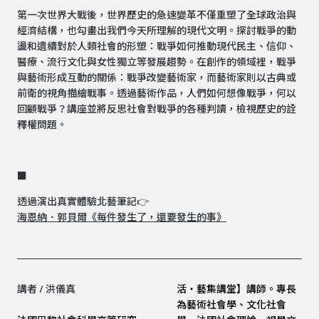
第一次世界大戰後，世界歷史的急速變革不僅重塑了全球政治與
經濟結構，也勾畫出我們今天所理解的現代文明。探討戰爭的動
盪和遺續對於人類社會的形塑：戰爭如何推動現代民主、信仰、
醫療、流行文化與女性獨立等發展趨勢。在創作的領域裡，戰爭
與藝術形成互動的關係：戰爭改變藝術家，而藝術家則以古典或
前衛的視角描繪戰事。透過藝術作品，人們如何想像戰爭，何以
回顧戰爭？講座並將反思社會對戰爭的各種判讀，檢視歷史的詮
釋權問題。
■
透過演出真實體驗北藝筆記👉
海恩納．郭貝爾《每件發生了，還要發生的事》
講者 / 洪儀真
活‧藝集講堂】講師。專長
為藝術社會學、文化社會