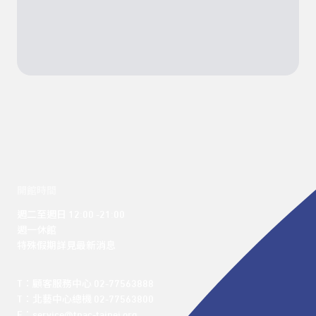
開館時間
週二至週日 12:00 -21:00

週一休館

特殊假期詳見最新消息
T：顧客服務中心 02-77563888 

T：北藝中心總機 02-77563800 

E：service@tpac-taipei.org 
