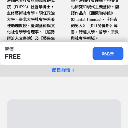
法國巴黎社會科學高等研究
學、法國社會理論、視覺文
院（EHESS）社會學博士，
化研究和現代主義藝術。翻
主修藝術社會學。現任政治
譯作品有《回憶咖啡館》
大學、臺北大學社會學系兼
(Chantal Thomas)、《死去
任助理教授、臺灣藝術與文
的男人》（D.H.勞倫斯》等
化社會學學會理事、【趨勢
書，跨越文學、哲學、宗教
匯流人文書院】及【藝集生
與社會學領域。
票價
報名去
FREE
節目詳情