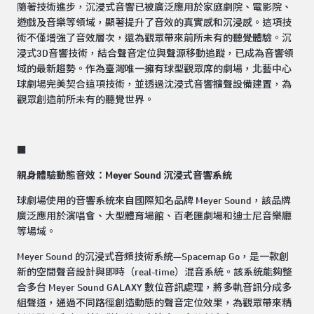
隨著技術進步，沉浸式音響已被廣泛應用於家庭劇院、電影院、
遊戲及音樂等領域，顯著提升了音效的真實感和沉浸感。這項技
術不僅增強了音效層次，還為觀眾帶來前所未有的聽覺體驗。沉
浸式3D音響技術，結合聲音定位與聲源移動追蹤，已成為音響領
域的最新趨勢。作為臺灣唯一擁有球型觀眾席的劇場，北藝中心
球劇場完美契合這項技術，並透過沈浸式音響擴聲設備建置，為
觀眾創造前所未有的聽覺世界。
■
親身體驗動態音效：Meyer Sound 沉浸式音響系統
球劇場使用的音響系統來自國際知名品牌 Meyer Sound，該品牌
廣泛應用於演唱會、大型體育場館、百老匯劇場和迪士尼音樂廳
等場域。
Meyer Sound 的沉浸式音頻技術系統—Spacemap Go，是一款創
新的空間聲音設計與即時（real-time）混音系統。該系統能夠整
合多台 Meyer Sound GALAXY 數位音訊處理，將多軌音訊分成多
組聲道，通過不同路徑創造動態的聲音定位效果，為觀眾帶來精