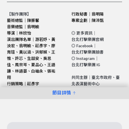
【製作團隊】
行政秘書｜翁明陽
藝術總監｜陳振馨
專案企劃｜陳沛甄
音樂總監｜翁明榆
導演｜林欣怡
◎
更多資訊
｜
演出團隊名單｜游若妤、黃
台北打擊樂團官網
泱宏、翁明榆、莊彥宇、廖
◎
Facebook
｜
育瑄、黃以涵、洪郁媜、王
台北打擊樂團臉書
惟、許芯、生喆安、吳思
◎
Instagram
｜
佳、風宗岑、夏品心、王語
台北打擊樂團 IG
謙、林語晏、白岫永、張祐
翔
共同主辦｜臺北市政府、臺
行銷策略｜莊彥宇
北表演藝術中心
節目詳情