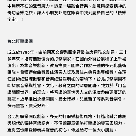
中無所不在的聲音魔力。這是一場融合音樂、創意與探索精神的
奇幻音樂之旅，讓大小朋友都能在節奏中找到屬於自己的「快樂
宇宙」！
台北打擊樂團
成立於1986年，由前國家交響樂團定音鼓首席連雅文創建，三十
多年來，培育無數優秀的打擊樂家，在國內外舞台累積了上千場
演出，為集音樂創新、教育推廣、國際合作於一體的多元化藝術
團隊。曾獲得金曲獎最佳演奏人獎及最佳古典音樂專輯獎。在現
任藝術總監陳振馨和音樂總監翁明榆的帶領下，台北打擊樂團不
斷探索音樂與社會、文化、教育之間的深層關聯，致力於「用音
樂關懷世界」的理念，將音樂的喜悅與人文的溫度帶給更廣泛的
聽眾。近年推出永續關懷、爵士跨界、兒童親子等系列音樂會，
多元豐富，廣受好評。
台北打擊樂團以創新、多元的打擊樂藝術風格，打造出融合傳統
與現代的獨特音樂語言，不僅讓觀眾領略打擊樂的豐富表現力，
更將這份熱愛節奏與聲音的初心，傳遞給每一位大小朋友。