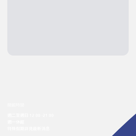
開館時間
週二至週日 12:00 -21:00

週一休館

特殊假期詳見最新消息