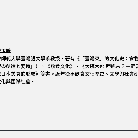
陳玉箴
灣師範大學臺灣語文學系教授，著有《「臺灣菜」的文化史：食
理の創造と変遷』）、《飲食文化》、《大碗大匙 呷飽未？一定
代日本美食的形成》等書。近年從事飲食文化歷史、文學與社會
文化與國際社會。