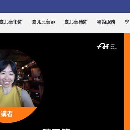
臺北藝術節
臺北兒藝節
臺北藝穗節
場館服務
學