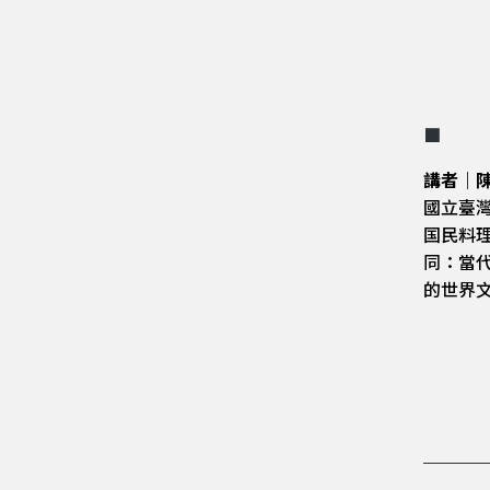
■
講者｜
國立臺
国民料
同：當
的世界