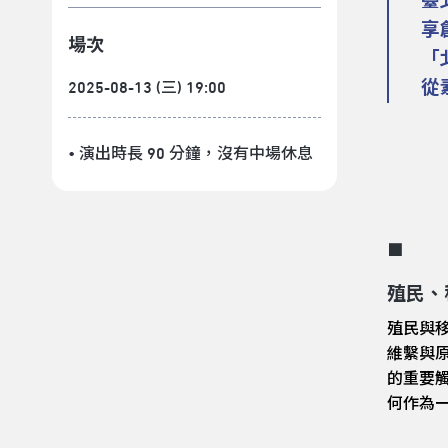
臺
享
場次
「
從
2025-08-13 (三) 19:00
• 演出時長 90 分鐘
，沒有中場休息
■
殖民、
殖民與
維繫與
的重要觸
何作為