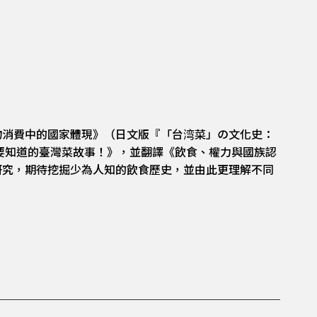
物消費中的國家體現》（日文版『「台湾菜」の文化史：
要知道的臺灣菜故事！》，並翻譯《飲食、權力與國族認
研究，期待挖掘少為人知的飲食歷史，並由此更理解不同