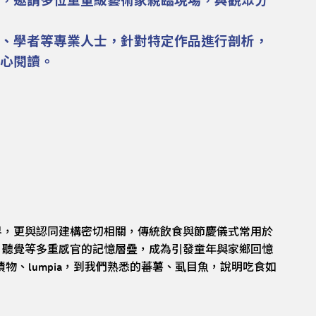
，邀請多位重量級藝術家親臨現場，與觀眾分
、學者等專業人士，針對特定作品進行剖析，
細心閱讀。
界，更與認同建構密切相關，傳統飲食與節慶儀式常用於
、聽覺等多重感官的記憶層疊，成為引發童年與家鄉回憶
物、lumpia，到我們熟悉的蕃薯、虱目魚，說明吃食如