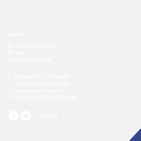
開館時間
週二至週日 12:00 -21:00

週一休館

特殊假期詳見最新消息
T：顧客服務中心 02-77563888 

T：北藝中心總機 02-77563800 

E：service@tpac-taipei.org 

A：111081臺北市士林區劍潭路1號
LINE好友