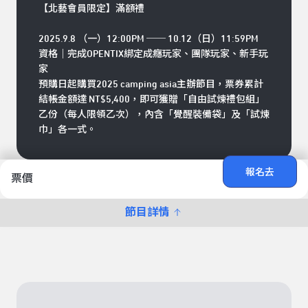
【北藝會員限定】滿額禮
2025.9.8 （一）12:00PM ── 10.12（日）11:59PM
資格｜完成OPENTIX綁定成癮玩家、團隊玩家、新手玩
家
預購日起購買2025 camping asia主辦節目，票券累計
結帳金額達 NT$5,400，即可獲贈「自由試煉禮包組」
乙份（每人限領乙次），內含「覺醒裝備袋」及「試煉
巾」各一式。
報名去
票價
節目詳情