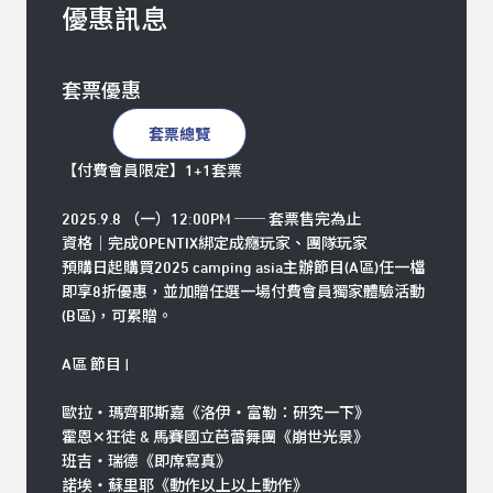
優惠訊息
套票優惠
套票總覽
【付費會員限定】1+1套票
2025.9.8 （一）12:00PM ── 套票售完為止
資格｜完成OPENTIX綁定成癮玩家、團隊玩家
預購日起購買2025 camping asia主辦節目(
A區
)任一檔
即享8折優惠，並加贈任選一場付費會員獨家體驗活動
(
B區
)，可累贈。
A區 節目 |
歐拉・瑪齊耶斯嘉《洛伊・富勒：研究一下》
霍恩✕狂徒 & 馬賽國立芭蕾舞團《崩世光景》
班吉・瑞德《即席寫真》
諾埃・蘇里耶《動作以上以上動作》