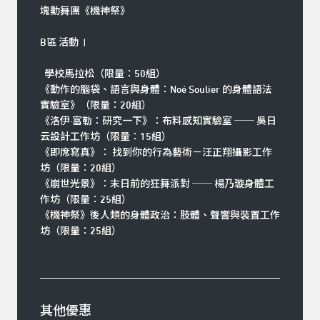
塊動舞團《機神祭》
B區 活動 |
學校馬拉松（限量：50組）
《動作的腦袋、語言與身體：Noé Soulier 的身體語法
實驗室》（限量：20組）
《洛伊·富勒：研究一下》：布料感知實驗室 ── 吳日
云設計工作坊（限量：15組）
《即席寫真》： 找到你的行為藝術－汪正翔攝影工作
坊（限量：20組）
《崩世光景》：末日前的狂舞派對 ── 楊乃璇身體工
作坊（限量：25組）
《機神祭》後人類的身體政治：肢體、聲響與裝置工作
坊（限量：25組）
其他優惠