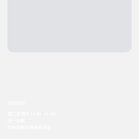
開館時間
週二至週日 12:00 -21:00

週一休館

特殊假期詳見最新消息