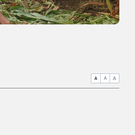
A
A
A