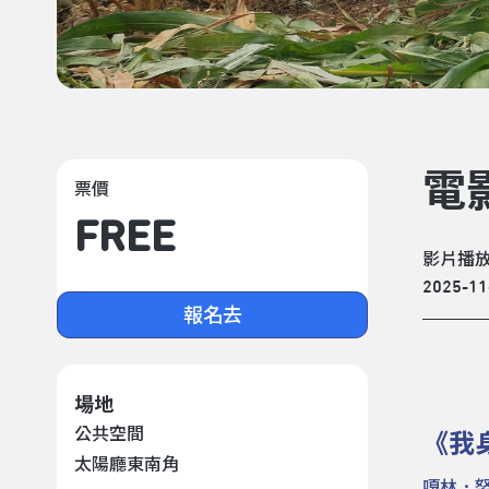
電
票價
FREE
影片播
2025-11
報名去
場地
公共空間
《我
太陽廳東南角
嘎林．努戈