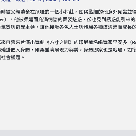
幼時被父親遺棄在爪哇的一個小村莊，性格纖細的他意外見識並
gger），他被柔媚而充滿情慾的舞姿魅惑，卻也見到誘惑能引
柔氣質與奇異本領，讓他接觸各色人士與體驗各種遭遇進而成長
來自曾來台演出舞劇《方寸之間》的印尼著名編舞家里安多（Ri
與殘酷嵌入身體，剛柔並濟展現力與美，身體即家也是戰場，如
與社會議題。