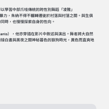
得以學習中部爪哇傳統的跨性別舞蹈「凌雅」
來的暴力，朱納不得不輾轉遷徙於村落與村落之間。與生俱
的同時，也慢慢探索自身的性向。
anto），他亦穿插在影片中敘述與演出。舞者將大自然
銜接白晝與黑夜之間神秘暮色的狼狗時光，異色而直爽地