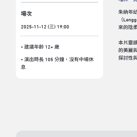
朱納年
場次
（Len
2025-11-12 (三) 19:00
來的陰
本片靈感
• 建議年齡 12+ 歲
的美麗
探討性
• 演出時長 105 分鐘
，沒有中場休
息