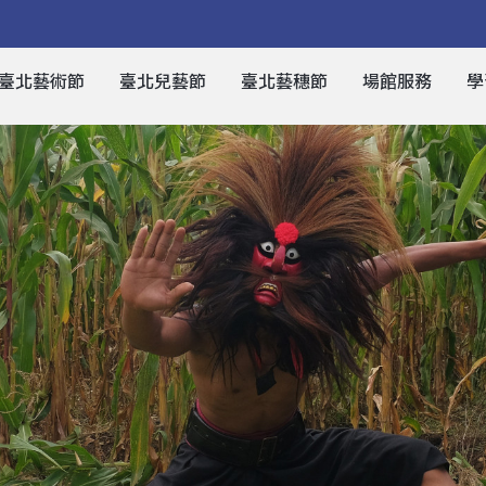
臺北藝術節
臺北兒藝節
臺北藝穗節
場館服務
學