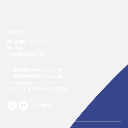
開館時間
週二至週日 12:00 -21:00

週一休館

特殊假期詳見最新消息
T：顧客服務中心 02-77563888 

T：北藝中心總機 02-77563800 

E：service@tpac-taipei.org 

A：111081臺北市士林區劍潭路1號
LINE好友