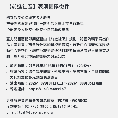
【前進社區】表演團隊徵件
精采作品值得讓更多人看見
帶著你的演出與我們一起將深入臺北市各行政區
帶給更多大朋友小朋友不同的藝術想像
臺北兒童藝術節期望藉由【前進社區】規劃，將國內精采演出作
品，帶到臺北市各行政區的學校體育館、行政中心禮堂或區民活
動中心等空間，讓在地親子能便利且較無負擔地參與大量優質活
動，提升臺北市民的創造力與感知力！
報名時間：即日起至2025年12月01日 (一) 23:59止
徵選內容：適合親子觀賞，形式不拘、語言不限，且具有想像
力和創意的多元類型表演節目
演出時間：2026年07月01日 (三) ～2026年08月06日 (四)
報名連結：
https://lihi3.me/rz1p7
更多詳細資訊請參考報名簡章（
PDF檔
、
WORD檔
）
洽詢電話：02-7756-3800 分機 1213 涂小姐
Email：tcaf@tpac-taipei.org