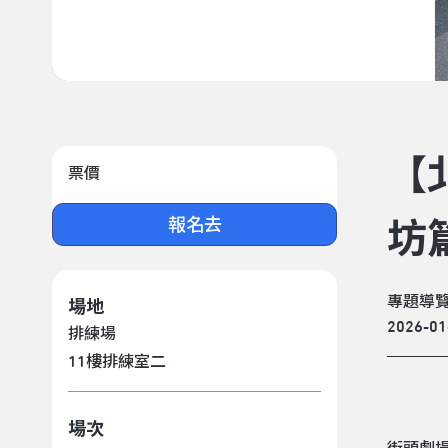
【
票價
報名去
坊
專題導
場地
2026-01
排練場
11樓排練室二
場次