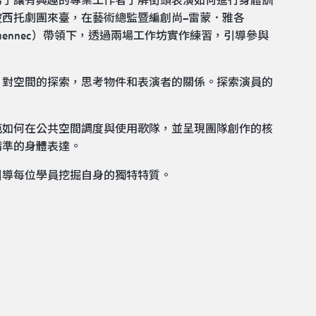
為了讓有興趣的專業工作者了解街頭表演如何進行身體訓
西托劇團來臺，在藝術總監暨編創尚–雷蒙．雅各
 Le Guennec）帶領下，透過兩場工作坊實作練習，引導參與
、對空間的探索，思考物件和表演者的關係。探索演員的
範如何在公共空間調度與使用歌隊，並呈現團隊創作的核
精準的身體表達。
引導每位學員挖掘自身的獨特特質。