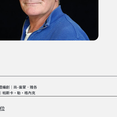
暨編創｜尚–雷蒙．雅各
｜帕斯卡・勒・格內克
位