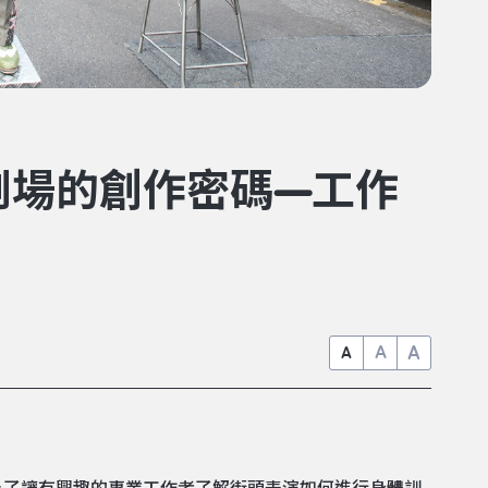
劇場的創作密碼—工作
A
A
A