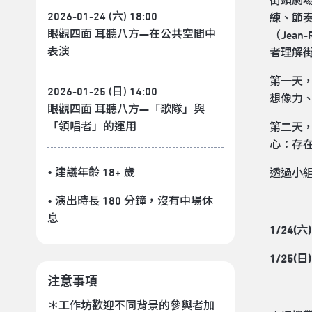
街頭劇
2026-01-24 (六) 18:00
練、節
眼觀四面 耳聽八方—在公共空間中
（Jean
表演
者理解
第一天
2026-01-25 (日) 14:00
想像力
眼觀四面 耳聽八方—「歌隊」與
「領唱者」的運用
第二天
心：存
• 建議年齡 18+ 歲
透過小
• 演出時長 180 分鐘
，沒有中場休
息
1/24(
1/25(
注意事項
＊工作坊歡迎不同背景的參與者加