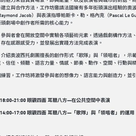
場的魅力來自真實場景、即興能量，以及表演者與城市的對話。
奏建立與合作方法，工作坊邀請法國擁有多年街頭演出經驗的奧波
-Raymond Jacob）與表演指導帕斯卡・勒・格內克（Pascal
街頭劇場中創作者所需的核心能力。
，參與者會在開放空間中實驗各項藝術元素，透過戲劇構作方法
、存在感跟感受力，並發展出實踐方法完成表演。
，介紹奧波西托劇團擅長的創作形式「歌隊」與「領唱者」，示
在、信任、傾聽、語言力量、情感、節奏、動作、空間、行動與
組練習，工作坊將激發參與者的想像力、語言能力與創造力，並
六)18:00-21:00 眼觀四面 耳聽八方—在公共空間中表演
日)14:00-17:00 眼觀四面 耳聽八方—「歌隊」與「領唱者」的運用