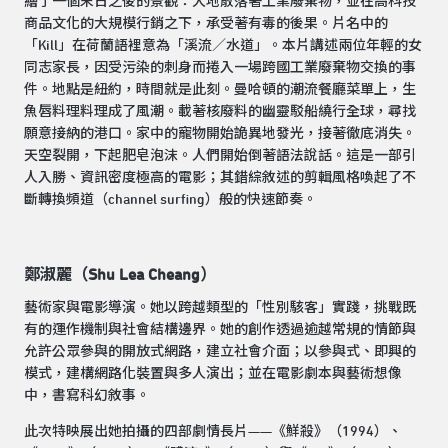
繪了一個末日之後的景觀：大地散落著工業廢棄物，並在高科技
商品文化的大規模行銷之下，承受著有毒的後果。片名中的
「Kill」在荷蘭語裡意為「溪流／水道」。本片講述兩位年輕的女
同志家長，因受污染的刺身而捲入一場跨國工業廢棄物交換的事
件。地點是紐約，時間就是此刻。曼哈頓的潮流餐廳菜單上，生
魚唇料理料理成了風潮。載著核廢料的幽靈駁船繞行全球，尋找
願意接納的港口。家中的寵物開始詭異地發光，接著徹底消失。
天空裂開，下起肥皂泡沫。人們開始倒著語法說話。這是一部引
人入勝、資訊密度極高的電影；其錯綜敘述的剪輯風格喚起了不
斷轉換頻道（channel surfing）般的快速節奏。
鄭淑麗（Shu Lea Cheang）
藝術家與電影導演。她以跨越類型的「性別駭客」實踐，挑戰既
有的運作機制與社會結構邊界。她的創作透過逾越常規的情節與
允許公眾參與的開放式網路，建立社會介面；以參與式、即興的
模式，建構網路化裝置與多人演出；並在電影劇本與藝術想像
中，書寫科幻敘事。
此次特映展出她拍攝的四部劇情長片——《鮮殺》（1994）、