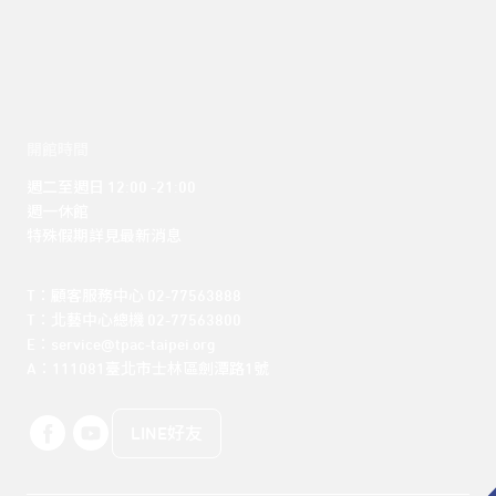
開館時間
週二至週日 12:00 -21:00

週一休館

特殊假期詳見最新消息
T：顧客服務中心 02-77563888 

T：北藝中心總機 02-77563800 

E：service@tpac-taipei.org 

A：111081臺北市士林區劍潭路1號
LINE好友