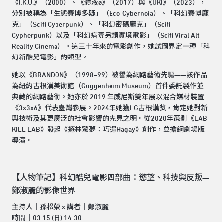
《I.K.U.》（2000）、《體液ø》（2017）與《UKI》（2023），
分別被稱為「生態賽博多疑」（Eco-Cybernoia）、「科幻賽博龐
克」（Scifi Cyberpunk）、「科幻密碼龐克」（Scifi
Cypherpunk）以及「科幻病毒另類實境電影」（Scifi Viral Alt-
Reality Cinema）。這三十年來的電影創作，她試圖界定一種「科
幻新酷兒電影」的類型。
她以《BRANDON》（1998–99）被譽為網路藝術先驅——該作品
為紐約古根漢美術館（Guggenheim Museum）首件委託製作並
典藏的網路藝術。她亦於 2019 年威尼斯雙年展以混合媒材裝置
《3x3x6》代表臺灣參展。2024年她獲LG古根漢獎，肯定她對新
興技術及其更廣泛的社會影響的先見之明。從2020年策劃《LAB
KILL LAB》發起《遊林驚夢：巧遇Hagay》創作，並擔綱劇場版
導演。
【人物筆記】科幻酷兒電影四部曲：慾望、科技與反叛—
鄭淑麗的影像世界
主持人｜孫松榮 x 講者｜鄭淑麗
時間｜03.15 (日) 14:30