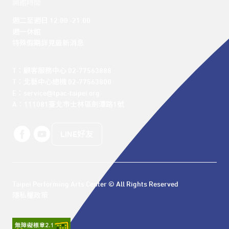
開館時間
週二至週日 12:00 -21:00

週一休館

特殊假期詳見最新消息
T：顧客服務中心 02-77563888 

T：北藝中心總機 02-77563800 

E：service@tpac-taipei.org 

A：111081臺北市士林區劍潭路1號
LINE好友
Taipei Performing Arts Center © All Rights Reserved
隱私權政策