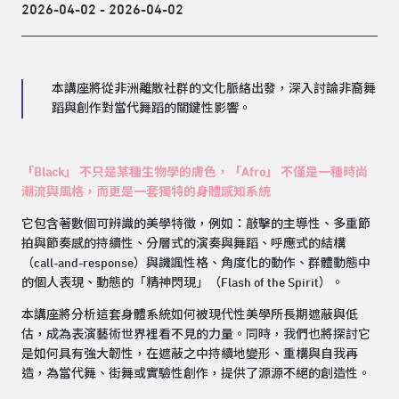
2026-04-02 - 2026-04-02
本講座將從非洲離散社群的文化脈絡出發，深入討論非裔舞
蹈與創作對當代舞蹈的關鍵性影響。
「Black」 不只是某種生物學的膚色，「Afro」 不僅是一種時尚
潮流與風格，而更是一套獨特的身體感知系統
它包含著數個可辨識的美學特徵，例如：敲擊的主導性、多重節
拍與節奏感的持續性、分層式的演奏與舞蹈、呼應式的結構
（call-and-response）與譏諷性格、角度化的動作、群體動態中
的個人表現、動態的「精神閃現」（Flash of the Spirit）。
本講座將分析這套身體系統如何被現代性美學所長期遮蔽與低
估，成為表演藝術世界裡看不見的力量。同時，我們也將探討它
是如何具有強大韌性，在遮蔽之中持續地變形、重構與自我再
造，為當代舞、街舞或實驗性創作，提供了源源不絕的創造性。