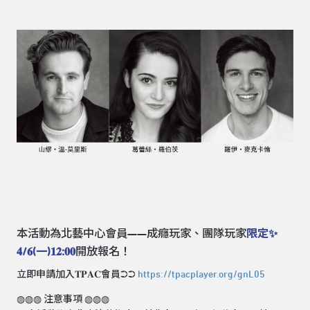
本活動為北藝中心會員——成癮玩家、團隊玩家
限定✨
𝟒/𝟔(一)𝟏𝟐:𝟎𝟎
開放報名！
立即申請加入𝐓𝐏𝐀𝐂會員➲➲
https://tpacplayer.org/gnL05
◍◍◍ 注意事項 ◍◍◍