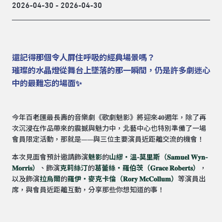
2026-04-30 - 2026-04-30
還記得那個令人屏住呼吸的經典場景嗎？
璀璨的水晶燈從舞台上墜落的那一瞬間，仍是許多劇迷心
中的最難忘的場面✨
今年百老匯最長壽的音樂劇《歌劇魅影》將迎來𝟒𝟎週年，除了再
次沉浸在作品帶來的震撼與魅力中，北藝中心也特別準備了一場
會員限定活動，那就是——與三位主要演員近距離交流的機會！
本次見面會預計邀請飾演
魅影
的
山繆・溫-莫里斯（𝐒𝐚𝐦𝐮𝐞𝐥 𝐖𝐲𝐧-
𝐌𝐨𝐫𝐫𝐢𝐬）
、飾演
克莉絲汀
的
葛蕾絲・羅伯茨（𝐆𝐫𝐚𝐜𝐞 𝐑𝐨𝐛𝐞𝐫𝐭𝐬）
，
以及飾演
拉烏爾
的
羅伊・麥克卡倫（𝐑𝐨𝐫𝐲 𝐌𝐜𝐂𝐨𝐥𝐥𝐮𝐦）
等演員出
席，與會員近距離互動，分享那些你想知道的事！