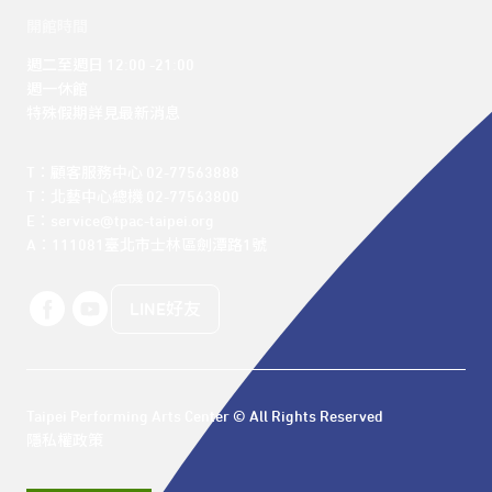
開館時間
週二至週日 12:00 -21:00

週一休館

特殊假期詳見最新消息
T：顧客服務中心 02-77563888 

T：北藝中心總機 02-77563800 

E：service@tpac-taipei.org 

A：111081臺北市士林區劍潭路1號
LINE好友
Taipei Performing Arts Center © All Rights Reserved
隱私權政策