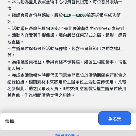
✧ 本活動為臺北表演藝術中心付費會員限定，每位會員限填一
次。
✧ 確認會員身份無誤後，將於
𝟒.𝟏𝟑(一)𝟏𝟖:𝟎𝟎前
寄送報名成功簡
訊。
✧ 活動當日憑簡訊於
𝟏𝟒:𝟑𝟎起
至臺北表演藝術中心𝟏𝐅報到處報到。
✧ 活動內容受著作權保護，場內嚴禁任何形式之攝、錄影，錄音
或直播。
✧ 主辦單位保有最終活動解釋權，包含卡司與節目更動之權利
等。
✧ 為維護會員權益，參與資格不予轉讓，如發生相關情事，得拒
絕入場。
✧ 完成本活動報名時即代表同意主辦單位於活動期間進行影像之
紀錄拍攝，相關素材未來將用於主辦單位之活動宣傳使用。凡報
名參與此活動之民眾及人員，即視為同意無償授權主辦單位使用
其肖像，作為相關活動宣傳之用途。
報名去
票價