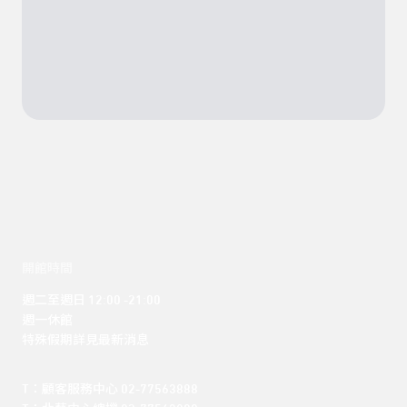
開館時間
週二至週日 12:00 -21:00

週一休館

特殊假期詳見最新消息
T：顧客服務中心 02-77563888 
