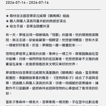
2026-07-14 - 2026-07-16
★ 取材自法國音樂家拉威爾《鵝媽媽》組曲
★ 聽人與聾人演員同臺共創的跨感官演出
★ 結合手語、音樂及肢體共演
有一天，夢裡出現一個被稱為「怪獸」的靈魂。他的樣貌極度醜
陋、無法言語，卻偷偷藏著一個願望。他想變得體面，想和大家
一樣被好好看見。於是，夢開始一層一層疊起來⋯⋯
怪物在夢裡穿上筆挺的衣服，像紳士一樣工作，跟著圓舞曲在空
中旋轉，彷彿一場閃閃發亮的宮廷舞會。他想把那身不文雅的皮
囊留在身後，走進那個看起來文明又美好的世界。
夢境取材自音樂家拉威爾充滿童趣的《鵝媽媽》組曲，當音樂輕
輕響起，像翻開故事書的聲音。《怪物與影子》結合了手語與音
樂，透過聽人與聾人演員的共演，彷彿一冊細膩的音樂繪本，讓
動作不只是翻譯，還把森林迷途與怪物的心事變成了看得見的形
狀。
當影子像森林一樣長大，音樂像風一樣流動，手在空中比劃出看