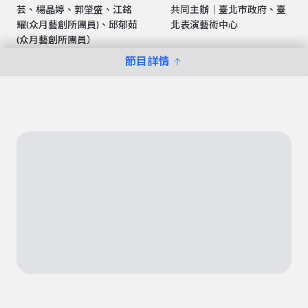
芸、楊晶婷、郭肈盛、江銘
共同主辦｜臺北市政府、臺
耀(众月藝創所團員)、邱郁茹
北表演藝術中心
(众月藝創所團員）
節目詳情