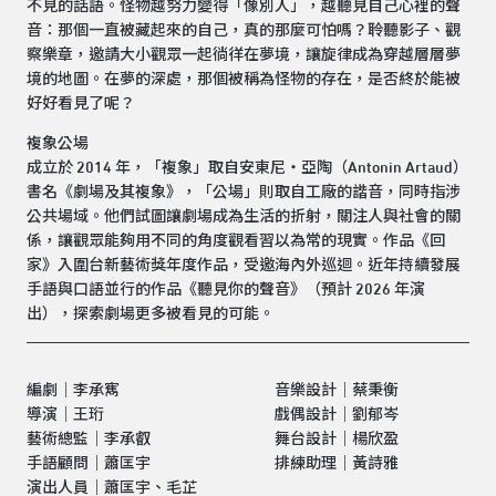
不見的話語。怪物越努力變得「像別人」，越聽見自己心裡的聲
音：那個一直被藏起來的自己，真的那麼可怕嗎？聆聽影子、觀
察樂章，邀請大小觀眾一起徜徉在夢境，讓旋律成為穿越層層夢
境的地圖。在夢的深處，那個被稱為怪物的存在，是否終於能被
好好看見了呢？
複象公場
成立於 2014 年，「複象」取自安東尼・亞陶（Antonin Artaud）
書名《劇場及其複象》，「公場」則取自工廠的諧音，同時指涉
公共場域。他們試圖讓劇場成為生活的折射，關注人與社會的關
係，讓觀眾能夠用不同的角度觀看習以為常的現實。作品《回
家》入圍台新藝術獎年度作品，受邀海內外巡迴。近年持續發展
手語與口語並行的作品《聽見你的聲音》（預計 2026 年演
出），探索劇場更多被看見的可能。
編劇｜李承寯
音樂設計｜蔡秉衡
導演｜王珩
戲偶設計｜劉郁岑
藝術總監｜李承叡
舞台設計｜楊欣盈
手語顧問｜蕭匡宇
排練助理｜黃詩雅
演出人員｜蕭匡宇、毛芷