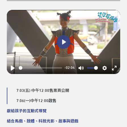
Play
-02:04
Play
Mute
Settings
Enter
fullsc
7.03(五) 中午12:00售票頁公開
7.06(一)中午12:00啟售
獻給孩子的互動式導覽
結合馬戲、肢體、科技光影、故事與遊戲