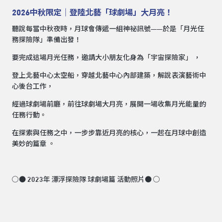
2026中秋限定｜登陸北藝「球劇場」大月亮！
聽說每當中秋夜時，月球會傳遞一組神祕訊號——於是「月光任
務探險隊」準備出發！
要完成這場月光任務，邀請大小朋友化身為「宇宙探險家」 ，
登上北藝中心太空船，穿越北藝中心內部建築，解說表演藝術中
心後台工作，
經過球劇場前廳，前往球劇場大月亮，展開一場收集月光能量的
任務行動。
在探索與任務之中，一步步靠近月亮的核心，一起在月球中創造
美妙的篇章 。
○● 2023年 漂浮探險隊 球劇場篇 活動照片● ○