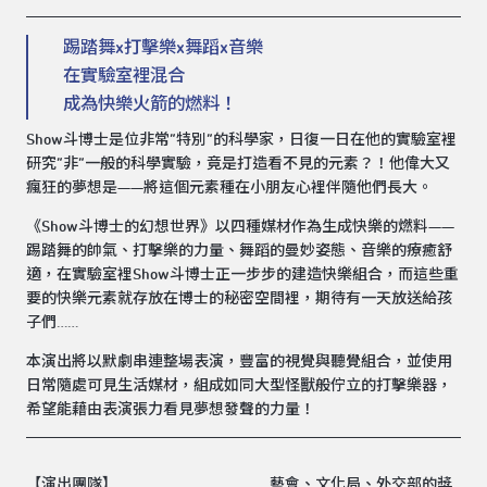
踢踏舞x打擊樂x舞蹈x音樂
在實驗室裡混合
成為快樂火箭的燃料！
Show斗博士是位非常“特別”的科學家，日復一日在他的實驗室裡
研究“非”一般的科學實驗，竟是打造看不見的元素？！他偉大又
瘋狂的夢想是——將這個元素種在小朋友心裡伴隨他們長大。
《Show斗博士的幻想世界》以四種媒材作為生成快樂的燃料——
踢踏舞的帥氣、打擊樂的力量、舞蹈的曼妙姿態、音樂的療癒舒
適，在實驗室裡Show斗博士正一步步的建造快樂組合，而這些重
要的快樂元素就存放在博士的秘密空間裡，期待有一天放送給孩
子們……
本演出將以默劇串連整場表演，豐富的視覺與聽覺組合，並使用
日常隨處可見生活媒材，組成如同大型怪獸般佇立的打擊樂器，
希望能藉由表演張力看見夢想發聲的力量！
【演出團隊】
藝會、文化局、外交部的獎