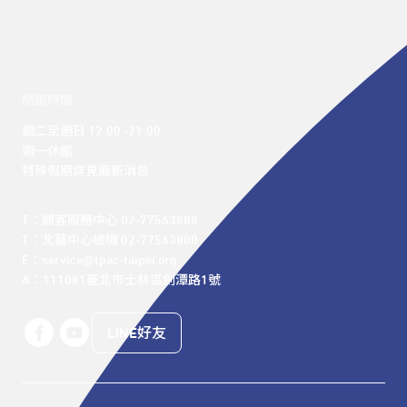
開館時間
週二至週日 12:00 -21:00

週一休館

特殊假期詳見最新消息
T：顧客服務中心 02-77563888 

T：北藝中心總機 02-77563800 

E：service@tpac-taipei.org 

A：111081臺北市士林區劍潭路1號
LINE好友