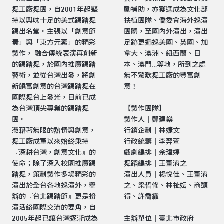
舞工廠舞團，自2001年起堅
勵補助，亦獲選成為文化部
持以興味十足的美式踢踏舞
扶植團隊、僑委會海外巡演
踢出名堂。主張以「創意節
團體，至國內外演出，演出
奏」與「東方元素」的精彩
足跡更遍巡美國、英國、加
製作， 融合傳統表演再創新
拿大、澳洲、紐西蘭、日
的踢踏舞，於國內推廣踢踏
本、澳門…等地，所到之處
藝術，並從台灣出發，將創
無不驚歎舞工廠的豐富創
新饒富創意的台灣踢踏舞在
意！
國際舞台上發光，目前已成
為台灣頂尖專業的踢踏舞
【製作團隊】
團。
製作人｜鄭建燊
憑藉著無限的熱情與創意，
行銷企劃｜林婕文
舞工廠成軍以來始終秉持
行政統籌｜李羿萱
『深耕台灣，創意文化』的
戲劇編排｜余瑋婷
使命；除了深入校園推廣踢
舞蹈編排｜王董淯之
踏舞，策劃製作多場精彩的
演出人員｜楊悅佳、王董淯
演出於全台各地巡演外，舉
之、梁哲修、林祉妘、商顗
辦的『台北踢踏節』更是扮
得、許喬霏
演活絡國際交流的要角，自
2005年起已讓台灣逐漸成為
主辦單位｜臺北市政府