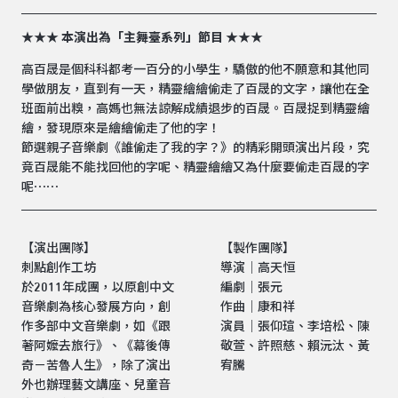
★★★ 本演出為「主舞臺系列」節目 ★★★
高百晟是個科科都考一百分的小學生，驕傲的他不願意和其他同
學做朋友，直到有一天，精靈繪繪偷走了百晟的文字，讓他在全
班面前出糗，高媽也無法諒解成績退步的百晟。百晟捉到精靈繪
繪，發現原來是繪繪偷走了他的字！
節選親子音樂劇《誰偷走了我的字？》的精彩開頭演出片段，究
竟百晟能不能找回他的字呢、精靈繪繪又為什麼要偷走百晟的字
呢⋯⋯
【演出團隊】
【製作團隊】
刺點創作工坊
導演｜高天恒
於2011年成團，以原創中文
編劇｜張元
音樂劇為核心發展方向，創
作曲｜康和祥
作多部中文音樂劇，如《跟
演員｜張仰瑄、李培松、陳
著阿嬤去旅行》、《幕後傳
敬萱、許照慈、賴沅汰、黃
奇－苦魯人生》，除了演出
宥騰
外也辦理藝文講座、兒童音