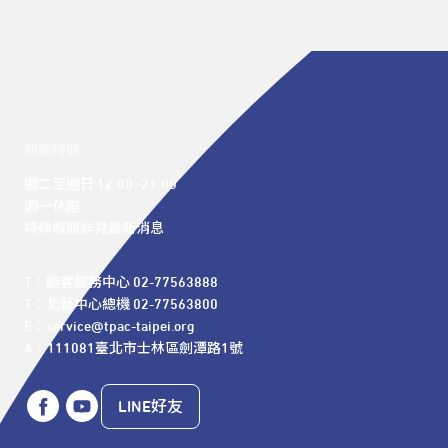
開館時間
週二至週日 12:00 -21:00

週一休館

特殊假期詳見最新消息
T：顧客服務中心 02-77563888 

T：北藝中心總機 02-77563800 

E：service@tpac-taipei.org 

A：111081臺北市士林區劍潭路1號
LINE好友