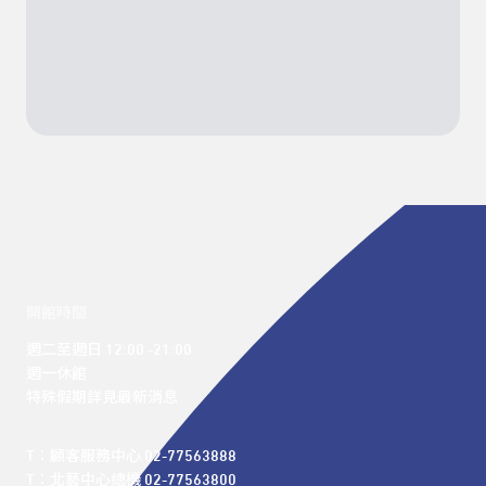
開館時間
週二至週日 12:00 -21:00

週一休館

特殊假期詳見最新消息
T：顧客服務中心 02-77563888 

T：北藝中心總機 02-77563800 
