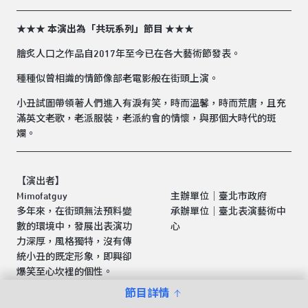
★★★ 本演出為「共玩系列」節目 ★★★
膾炙人口之作品自2017年至今已在各大藝術節發表。
種種似曾相識的情節像部老電影般在街頭上演。
小丑試圖帶領著人們進入有淚有笑，時而溫馨，時而荒唐，且充
滿英文老歌，老派服裝，老派約會的情懷，與那個大時代的斑
斕。
【演出者】
Mimofatguy
主辦單位│臺北市政府
多年來，在街頭無法預料變
承辦單位│臺北表演藝術中
數的環境中，發展出表演功
心
力深厚，風格獨特，沒有傳
統小丑的既定形象，即興卻
爆笑至心坎裡的個性。
節目詳情