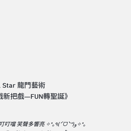
ll Star 龍門藝術
戲新把戲—FUN轉聖誕》
叮叮噹叮叮噹 笑聲多響亮 ✧*｡٩(ˊᗜˋ*)و✧*｡