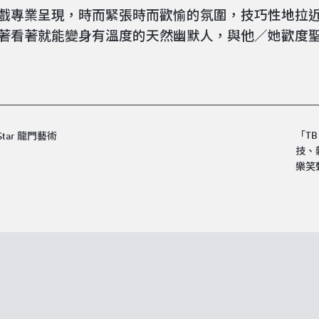
戲專業呈現，時而緊張時而歡愉的氛圍，技巧性地拉
著看著就能變身有溫度的天然幽默人，與他／她歡度
「T
技、
樂笑