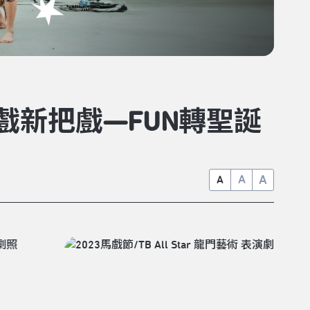
馬戲新把戲—FUN轉聖誕
A
A
A