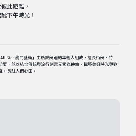
近彼此距離，
聖誕下午時光！
B All Star 龍門藝術」由熱愛舞蹈的年輕人組成，擅長街舞、特
雜耍，並以結合傳統與流行創意元素為使命，構築美好時光與歡
聲，長駐人們心田。