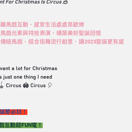
ant For Christmas Is Circus 🎪
距離馬戲互動．感官生活處處是歡樂
滿馬戲元素與特技表演．構築美好聖誕回憶
覆傳統馬戲．結合街舞流行創意．讓2023聖誕更有感
 want a lot for Christmas
s just one thing I need
🪀 Circus 🏟 Circus 🎈
3聖誕節必訪！
戲互動超FUN電！