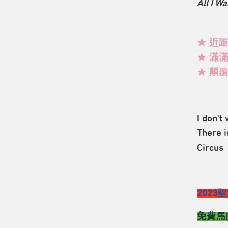
All I W
★ 近
★ 滿
★ 顛
I don't
There i
Circus 
202
免費馬