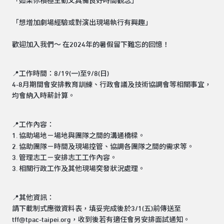
「如果你積極主動又具備良好時間觀念」
「想增加劇場經驗或對演出現場執行有興趣」
歡迎加入我們～ 在2024年的暑假留下難忘的回憶！
📍工作時間：8/19(一)至9/8(日)
4-8月期間會安排教育訓練、行政會議及技術協調會等相關事宜，
均會納入時薪計算。
📍工作內容：
1. 協助場地－場地與團隊之間的溝通橋樑。
2. 協助團隊－時間及現場控管、協調各團隊之間的需求等。
3. 管理志工－安排志工工作內容。
3. 相關行政工作及其他現場突發狀況處理。
📍其他資訊：
請下載制式應徵資料表，填妥完成後於3/1(五)前傳送至
tff@tpac-taipei.org
，收到後若有適任會另安排面試通知。