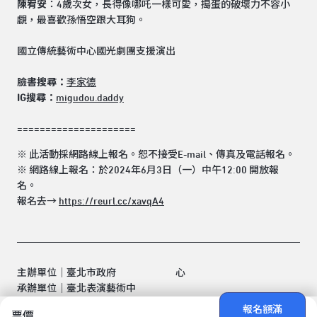
陳宥安
：4歲次女，長得像哪吒一樣可愛，搗蛋的破壞力不容小
覷，最喜歡孫悟空跟大耳狗。
國立傳統藝術中心國光劇團支援演出
臉書搜尋：
李家德
IG搜尋：
migudou.daddy
=====================
※ 此活動採網路線上報名。恕不接受E-mail、傳真及電話報名。
※ 網路線上報名：於2024年6月3日（一）中午12:00 開放報
名。
報名去→
https://reurl.cc/xavqA4
主辦單位｜臺北市政府
心
承辦單位｜臺北表演藝術中
報名額滿
票價