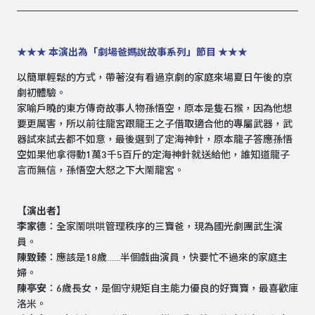
★★★ 本演出為「劇場爸媽說故事系列」節目 ★★★
以簡單輕鬆的方式，帶著沒有看過京劇的家庭來場夏日午後的京
劇初體驗。
家喻戶曉的東方傳奇故事人物孫悟空，原本是隻石猴，因為他想
要更厲害，所以前往龍宮跟龍王之子借取適合他的專屬武器，武
器試來試去都不如意，最後選到了定海神針，原本龍子答應孫悟
空如果他拿得動1萬3千5百斤的定海神針就送給他，誰知道龍子
言而無信，孫悟空大怒之下大鬧龍宮。
【演出者】
李家德
：全家鬧哄哄管理秩序的三寶爸，現為國光劇團武生演
員。
陳致臻
：應該是18歲…...半個戲曲演員，快要忙不過來的家庭主
婦。
陳亭安
：6歲長女，是個守規矩自主能力優良的好寶寶，最喜歡庫
洛米。