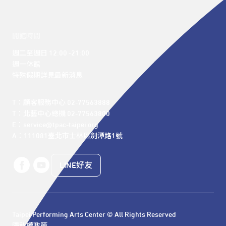
開館時間
週二至週日 12:00 -21:00

週一休館

特殊假期詳見最新消息
T：顧客服務中心 02-77563888 

T：北藝中心總機 02-77563800 

E：service@tpac-taipei.org 

A：111081臺北市士林區劍潭路1號
LINE好友
Taipei Performing Arts Center © All Rights Reserved
隱私權政策