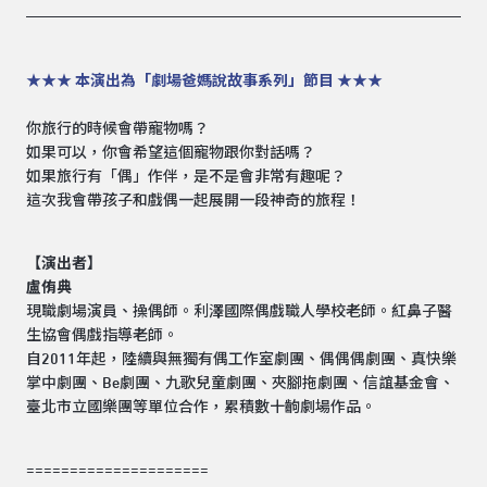
★★★ 本演出為「劇場爸媽說故事系列」節目 ★★★
你旅行的時候會帶寵物嗎？
如果可以，你會希望這個寵物跟你對話嗎？
如果旅行有「偶」作伴，是不是會非常有趣呢？
這次我會帶孩子和戲偶一起展開一段神奇的旅程！
【演出者】
盧侑典
現職劇場演員、操偶師。利澤國際偶戲職人學校老師。紅鼻子醫
生協會偶戲指導老師。
自2011年起，陸續與無獨有偶工作室劇團、偶偶偶劇團、真快樂
掌中劇團、Be劇團、九歌兒童劇團、夾腳拖劇團、信誼基金會、
臺北市立國樂團等單位合作，累積數十齣劇場作品。
=====================