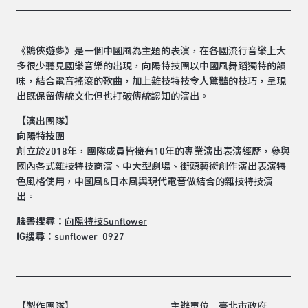
《鵲俠遊夢》是一個中國風為主題的表演，在各國流行音樂上大
多很少聽見國樂音樂的出現，向陽特技團以中國風舞蹈獨特的韻
味，結合電音搖滾的歌曲，加上雜技特技令人驚豔的技巧，呈現
出既保留傳統文化但也打破傳統認知的演出。
【演出團隊】
向陽特技團
創立於2018年，團隊成員皆擁有10年的專業演出表演經歷，參與
國內各式雜技特技商演、中大型劇場、街頭藝術創作演出表演特
色風格使用，中國風&日本風與現代電音做結合的雜技特技演
出。
臉書搜尋：
向陽特技Sunflower
IG搜尋：
sunflower_0927
【製作團隊】
主辦單位｜臺北市政府