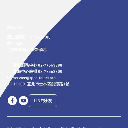
開館時間
週二至週日 12:00 -21:00

週一休館

特殊假期詳見最新消息
T：顧客服務中心 02-77563888 

T：北藝中心總機 02-77563800 

E：service@tpac-taipei.org 

A：111081臺北市士林區劍潭路1號
LINE好友