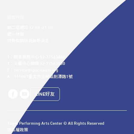
開館時間
週二至週日 12:00 -21:00

週一休館

特殊假期詳見最新消息
T：顧客服務中心 02-77563888 

T：北藝中心總機 02-77563800 

E：service@tpac-taipei.org 

A：111081臺北市士林區劍潭路1號
LINE好友
Taipei Performing Arts Center © All Rights Reserved
隱私權政策