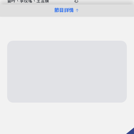
姿吟、李玟瑤、王言煥
心
節目詳情