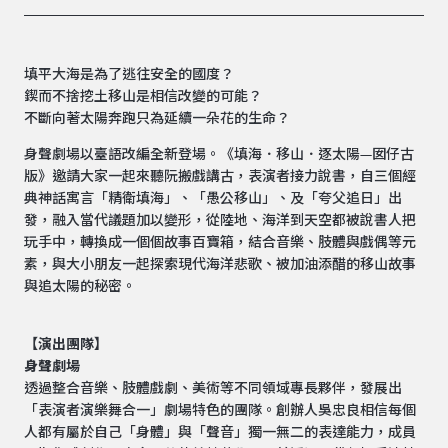
填平大海是為了逃往安全的國度？
鍥而不捨挖土移山是相信改變的可能？
不斷向著太陽奔跑只為延續一朵花的生命？
身聲劇場以臺語改編全新登場。《填海．移山．逐太陽—囡仔古
版》邀請大家一起來聽阮搬戲講古，表演者接力說書，自三個經
典神話寓言「精衛填海」、「愚公移山」、及「夸父追日」出
發，融入當代議題加以變形，從陸地、海洋到天空都被說書人把
玩手中，轉換成一個個故事百寶箱，結合音樂、肢體與戲偶等元
素，與大小朋友一起探索現代海洋悲歌、被加油添醋的移山故事
與追太陽的秘密。
【演出團隊】
身聲劇場
透過整合音樂、肢體戲劇、美術等不同領域專長夥伴，發展出
「表演者演樂舞合一」劇場特色的團隊。創辦人吳忠良相信每個
人都有屬於自己「身體」與「聲音」獨一無二的表達能力，成員