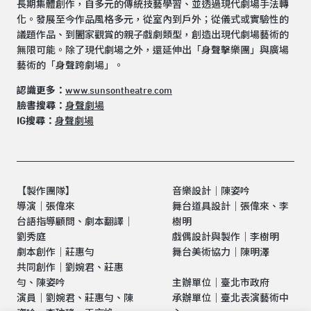
長期集體創作，自多元的傳統技藝學習、並透過現代劇場手法轉
化。發展至今作品風格多元，從室內到戶外；從儀式或實驗性的
議題作品、到闔家觀賞的親子戲劇類型，創造出現代劇場藝術的
無限可能。除了現代劇場之外，還延伸出「身聲擊樂團」與廣場
藝術的「身聲跨劇場」。
認識更多：
www.sunsontheatre.com
臉書搜尋：
身聲劇場
IG搜尋：
身聲劇場
【製作團隊】
音樂設計｜陳姿吟
導演｜張偉來
舞台道具設計｜張偉來、李
台語指導顧問、劇本翻譯｜
樹明
劉秀庭
戲偶設計與製作｜李樹明
劇本創作｜莊惠勻
舞台美術協力｜陳明澤
共同創作｜劉婉君、莊惠
勻、陳姿吟
主辦單位｜臺北市政府
演員｜劉婉君、莊惠勻、陳
承辦單位｜臺北表演藝術中