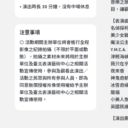
音樂之
• 演出時長 30 分鐘
，沒有中場休息
目，讓
【表演
名偵探
注意事項
美少女
魔法公
◎ 活動期間主辦單位將會進行全程
Y.M.C.A.
影像之紀錄拍攝（不限於平面或動
津輕海峽
態），拍攝之素材未來將用於主辦
我只在
單位及臺北表演藝術中心之相關活
夜來香
動宣傳使用，參與及觀看此演出／
神鬼奇
活動之民眾與所有參與人員，即為
冰雪奇
同意無償授權肖像使用權給予主辦
龍貓
單位及臺北表演藝術中心之相關活
小美人
動宣傳使用。
英國民
【演出