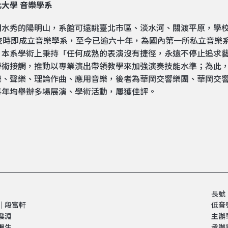
大學 音樂學系
明水秀的陽明山，系館可遠眺臺北市區、淡水河、關渡平原，學
創校時即成立音樂學系，至今已逾六十年，為國內第一所私立音樂
。本系學術上秉持「任何成熟的表演沒有捷徑，永遠不停止追求
學術接觸，推動以專業演出帶領教學來加強演奏技能水準；為此
樂、聲樂、理論作曲、應用音樂，後者為華岡交響樂團、華岡交
每年均舉辦多場展演、學術活動，屢獲佳評。
】
長號
│段富軒
低音
震淵
主辦