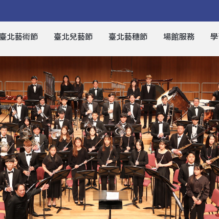
臺北藝術節
臺北兒藝節
臺北藝穗節
場館服務
學