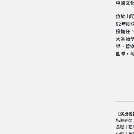
中國文化
位於山
52年
授擔任
大各類
樂、管
團隊，
【演出者
指導老師
長號│彭