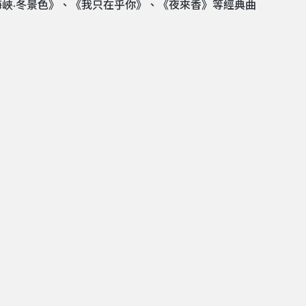
峽·冬景色》、《我只在乎你》、《夜來香》等經典曲