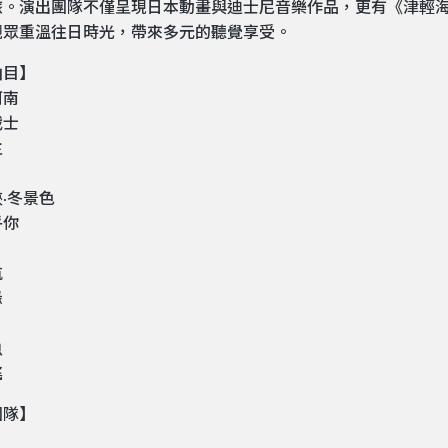
旅。演出團隊不僅呈現日本動畫與迪士尼音樂作品，更有《津輕海
觀眾重溫往日時光，帶來多元的聽覺享受。
曲目】
柯南
戰士
主
·冬景色
乎你
航
緣
魚
謠
團隊】