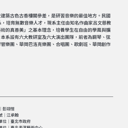
校建築古色古香樓閣參差，是研習音樂的最佳地方。民國
系，培育無數音樂人才，現系主任由知名作曲家呂文慈教
藝術的真善美」之基本理念，培養學生在自由的學風與擴
，本系設有六大教研室及六大演出團隊，前者為鋼琴、弦
響管樂團、華岡巴洛克樂團、合唱團、歌劇班、華岡創作
│彭翊愷
號│江承翰
單位｜臺北市政府