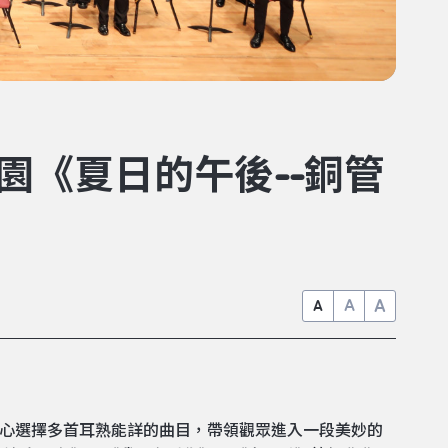
樂園《夏日的午後--銅管
A
A
A
精心選擇多首耳熟能詳的曲目，帶領觀眾進入一段美妙的