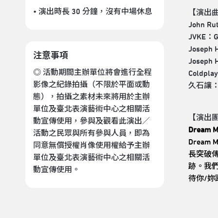
• 演出時長 30 分鐘
，沒有中場休息
【演出
John Rut
JVKE：G
Joseph H
注意事項
Joseph H
◎ 活動期間主辦單位將會進行全程
Coldpla
影像之紀錄拍攝（不限於平面或動
久石讓
態），拍攝之素材未來將用於主辦
單位及臺北表演藝術中心之相關活
【演出
動宣傳使用，參與及觀看此演出／
Dream
活動之民眾與所有參與人員，即為
Drea
同意無償授權肖像使用權給予主辦
長突破
單位及臺北表演藝術中心之相關活
跡。我
動宣傳使用。
待你/