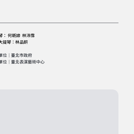
琴： 何昕諦 林沛霈
大提琴：林品妍
單位｜臺北市政府
單位｜臺北表演藝術中心