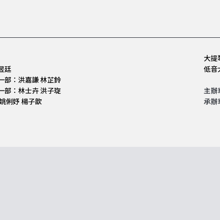
】
大提
昱廷
低音
一部：洪嘉謙 林芷鈴
一部：林士卉 洪子琁
主辦
姚俐妤 楊子歆
承辦