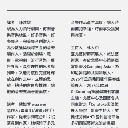
講者｜陳建騏
音樂作品產生溫度，讓人時
現為人力飛行劇團、何樂音
而擁抱幸福、時而享受狐獨
樂音樂總監，好多音樂、好
與寂寞。
多聲音、完美聲音創辦人。
為少數獲獎橫跨三金的音樂
主持人｜林人中
製作人，活躍於劇場、電
臺北藝術節策展人、旅法藝
影、電視劇、流行音樂、廣
術家，亦於北藝中心策劃亞
告界等。具有理性的思考與
當計畫及Camping Asia，為
判斷，又能將感性完整地釋
印尼舞蹈節共同策展人、
放在創作之中，立體的思
2025年里昂舞蹈雙年展客座
維、適時的留白與推進，讓
策展人、2024年歐洲
他的音樂充滿著畫面感。
OnCurating策展學期刊客座
主編、北藝中心及國藝會共
講者｜魏如萱 waa wei
同主辦之「Curatoké表演策
唱作人/電臺DJ/演員/歌手/
展人學院」計畫主持人，並
作家，從歌手到電台DJ；從
擔任芬蘭ANTI當代藝術節及
演員到作家，她橫跨了多元
多項國際藝術交流計畫顧