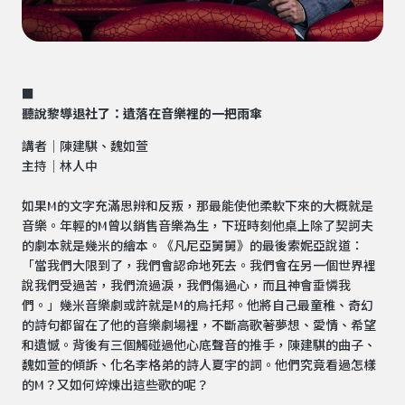
■ ​
聽說黎導退社了：遺落在音樂裡的一把雨傘
講者｜陳建騏、魏如萱
主持｜林人中
如果M的文字充滿思辨和反叛，那最能使他柔軟下來的大概就是
音樂。年輕的M曾以銷售音樂為生，下班時刻他桌上除了契訶夫
的劇本就是幾米的繪本。《凡尼亞舅舅》的最後索妮亞說道：
「當我們大限到了，我們會認命地死去。我們會在另一個世界裡
說我們受過苦，我們流過淚，我們傷過心，而且神會垂憐我
們。」幾米音樂劇或許就是M的烏托邦。他將自己最童稚、奇幻
的詩句都留在了他的音樂劇場裡，不斷高歌著夢想、愛情、希望
和遺憾。背後有三個觸碰過他心底聲音的推手，陳建騏的曲子、
魏如萱的傾訴、化名李格弟的詩人夏宇的詞。他們究竟看過怎樣
的M？又如何焠煉出這些歌的呢？