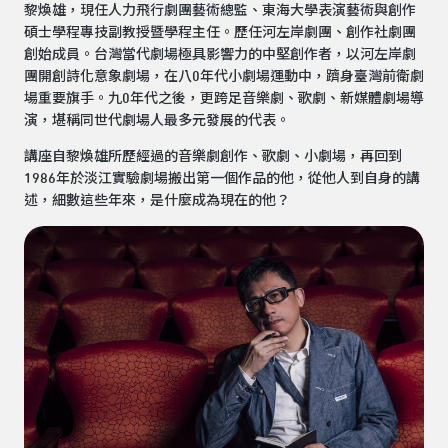
黎煥雄，現任人力飛行劇團藝術總監、東海大學表演藝術與創作
碩士學程專技副教授暨學程主任。歷任河左岸劇團、創作社劇團
創始成員。台灣當代劇場極具影響力的中堅創作者，以河左岸劇
團開創詩化意象劇場，在八0年代小劇場運動中，躋身臺灣前衛劇
場重要旗手。九0年代之後，更跨足音樂劇、歌劇、新媒體劇場導
演，堪稱同世代劇場人最多元發展的代表。
講座自黎煥雄所歷經過的音樂劇創作、歌劇、小劇場，再回到
1986年於淡江實驗劇場搬出第一個作品的他，從他人到自身的講
述，細數這些年來，是什麼成為現在的他？