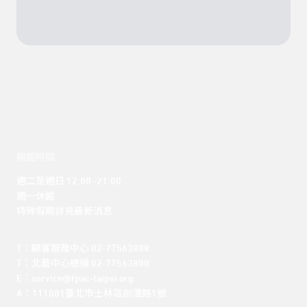
開館時間
週二至週日 12:00 -21:00

週一休館

特殊假期詳見最新消息
T：顧客服務中心 02-77563888 

T：北藝中心總機 02-77563800 

E：service@tpac-taipei.org 

A：111081臺北市士林區劍潭路1號