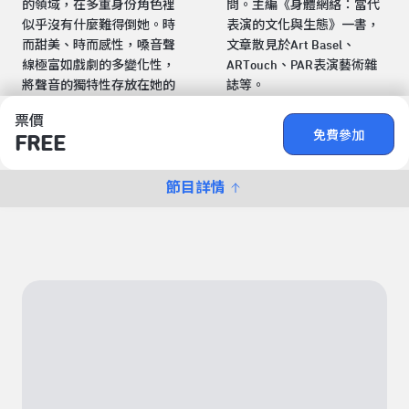
的領域，在多重身份角色裡
問。主編《身體網絡：當代
似乎沒有什麼難得倒她。時
表演的文化與生態》一書，
而甜美、時而感性，嗓音聲
文章散見於Art Basel、
線極富如戲劇的多變化性，
ARTouch、PAR表演藝術雜
將聲音的獨特性存放在她的
誌等。
票價
免費參加
FREE
節目詳情