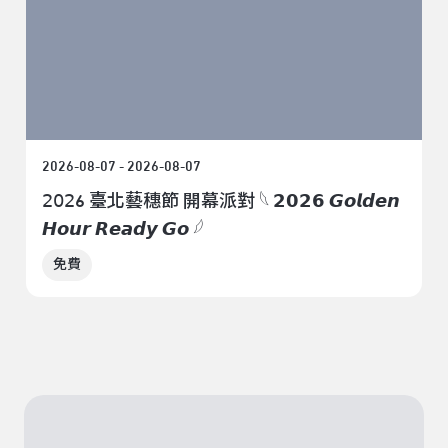
2026-08-07 - 2026-08-07
𝟤𝟢𝟤6 臺北藝穗節 開幕派對 𓆩 𝟮𝟬𝟮𝟲 𝙂𝙤𝙡𝙙𝙚𝙣
𝙃𝙤𝙪𝙧 𝙍𝙚𝙖𝙙𝙮 𝙂𝙤 𓆪
免費