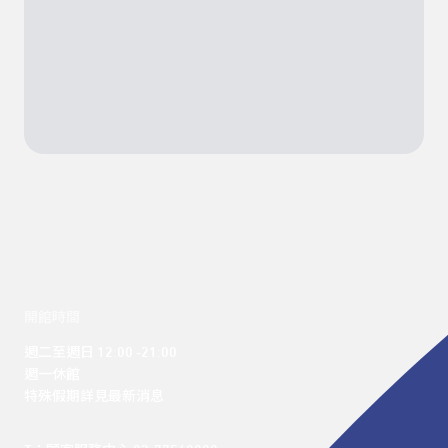
開館時間
週二至週日 12:00 -21:00

週一休館

特殊假期詳見最新消息