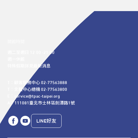
開館時間
週二至週日 12:00 -21:00

週一休館

特殊假期詳見最新消息
T：顧客服務中心 02-77563888 

T：北藝中心總機 02-77563800 

E：service@tpac-taipei.org 

A：111081臺北市士林區劍潭路1號
LINE好友