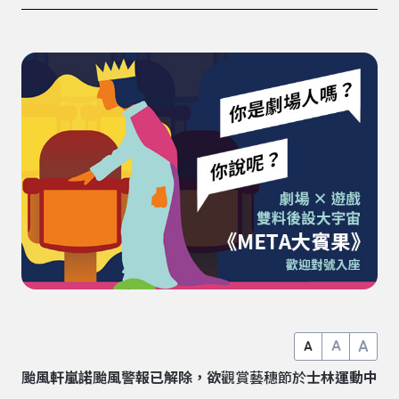
A
A
A
颱風軒嵐諾颱風警報已解除，欲
觀賞藝穗節於
士林運動中