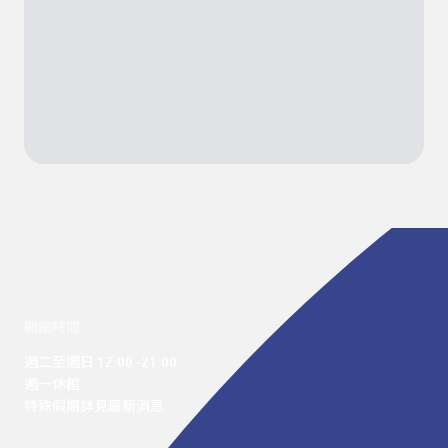
開館時間
週二至週日 12:00 -21:00

週一休館

特殊假期詳見最新消息