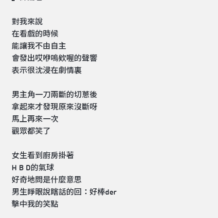
對我來說
在看戲的時候
能讓我不由自主
會發出哎咿嗚欸喔的聲響
表示很沈浸在劇情裏
男主角一刀兩斷的切蔥後
拿起來才發現原來沒斷呀
馬上再來一次
觀眾都笑了
女生看到廚房掛著
H B D的氣球
好奇地問是什麼意思
男生睜眼說瞎話的回：好棒der
擊中我的笑點