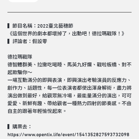
▍節目名稱：2022臺北藝穗節
《這個世界的劇本都壞掉了，出動吧！德拉瑪戰隊！》
▍評論者：假設零
德拉瑪戰隊
德智體群美、拉撒吃喝睡、馬英九好爛、戰啦板橋、對不
起欺騙你～
一場互動滿分的即興表演，即興演出考驗演員的反應力、
創作力、話題性，每一位表演者都使出渾身解術，盡力將
演出做到最好，給觀眾無冷場，最能量滿分的演出，可可
愛愛、新鮮有趣、帶給觀者一種熱力四射的節奏感。不由
自主的跟著年輕愉悅起來。
▍購票去：
https://www.opentix.life/event/1541352827593732098