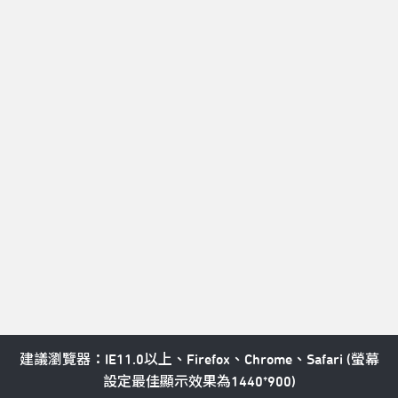
T：北藝中心總機 02-77563800 

E：service@tpac-taipei.org 

A：111081臺北市士林區劍潭路1號
LINE好友
Taipei Performing Arts Center © All Rights Reserved
隱私權政策
建議瀏覽器：IE11.0以上、Firefox、Chrome、Safari (螢幕
設定最佳顯示效果為1440*900)