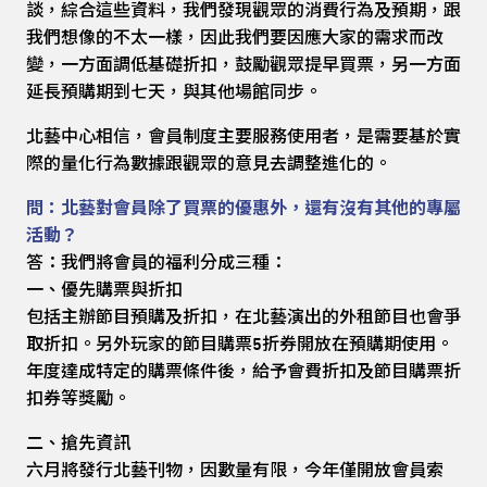
談，綜合這些資料，我們發現觀眾的消費行為及預期，跟
我們想像的不太一樣，因此我們要因應大家的需求而改
變，一方面調低基礎折扣，鼓勵觀眾提早買票，另一方面
延長預購期到七天，與其他場館同步。
北藝中心相信，會員制度主要服務使用者，是需要基於實
際的量化行為數據跟觀眾的意見去調整進化的。
問：北藝對會員除了買票的優惠外，還有沒有其他的專屬
活動？
答：我們將會員的福利分成三種：
一、優先購票與折扣
包括主辦節目預購及折扣，在北藝演出的外租節目也會爭
取折扣。另外玩家的節目購票5折券開放在預購期使用。
年度達成特定的購票條件後，給予會費折扣及節目購票折
扣券等獎勵。
二、搶先資訊
六月將發行北藝刊物，因數量有限，今年僅開放會員索