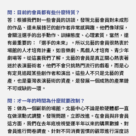
問：目前的會員都有些什麼特質？
答：根據我們對一些會員的訪談，發現北藝會員對未成形
的作品、還未展鋒芒的創作者非常感興趣。他們像球探，
會關注選手的出手動作、訓練態度、心理素質，當然，還
有最重要的：「選手的未來」。所以北藝的會員很熱衷於
場館的人才培育計畫，如音樂劇、馬戲人才培育、青少年
劇場等。從這裏我們了解，北藝的會員是真正關心熱衷著
迷於表演藝術者，他們不會只挑熱門流行的戲看，而是心
有定見追蹤某些創作者和演出。這些人不只是北藝的資
產，也是臺灣表演藝術的資產，是發展一個成熟的產業鏈
不可或缺的一環。
問：才一年的時間為什麼就要改制？
答：做為一個嶄新的場館，北藝中心不論是軟硬體都一直
在做滾動式調整，發現問題，立即改進。在會員與非會員
這方面，我們在去年底檢視營運半年以來的購票數據、對
會員進行問卷調查、針對不同消費習慣的觀眾進行深度訪