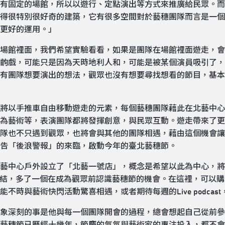
有固定的場館，所以以遊行、定點演出等方式來推廣給民眾。而
得很特別很好奇的建築，它有很多空間對於藝穗團隊而言是一個
更好的運用。」
場館裡面，我們希望實驗看看，如果是團隊在場館裡面遊走，會
齣戲，可能只是因為天時地利人和，可能是被某個演員吸引了，
有團隊想要演出的想法，觀眾也沒有想要尋找想看的節目，基本
將以手推車自由移動遊走的元素，每個藝穗團隊藉此在北藝中心
為藝術等，表演團隊都將發揮創意，與民眾互動。遊走帶來了更
隊也不只遇到觀眾，也將會與其他的團隊相遇，藉由這個機會讓
告「後浪警報」的來臨，啟動今年的臺北藝穗節。
藝中心戶外設立了「北藝一號店」，概念是希望以此為中心，將
連結，多了一個在成為觀眾前認識藝穗節的機會。在這裡，可以
不時與藝術快閃活動驚喜相遇，或者期待每週的Live podcas
象深刻的事是他與每一個團隊開會的過程，總會想起自己從前參
藝穗節已歷經十幾年，節慶的氣氛與藝術家的專注投入，都不會