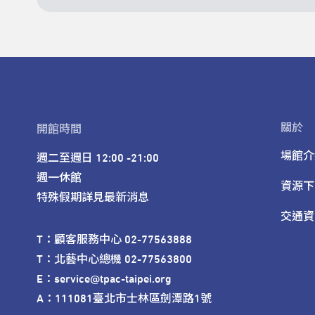
關於
開館時間
場館介
週二至週日 12:00 -21:00

週一休館

資源下
特殊假期詳見最新消息
交通資
T：顧客服務中心 02-77563888 

T：北藝中心總機 02-77563800 

E：service@tpac-taipei.org 

A：111081臺北市士林區劍潭路1號