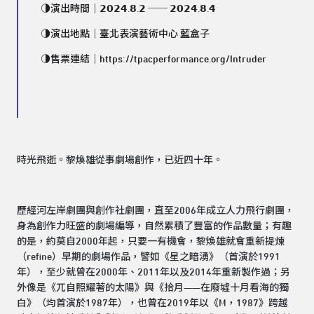
◑演出時間｜𝟮𝟬𝟮𝟰.𝟴.𝟮 ── 𝟮𝟬𝟮𝟰.𝟴.𝟰
◑演出地點｜臺北表演藝術中心 藍盒子
◑售票連結｜
https://tpacperformance.org/Intruder
時光飛逝。黎煥雄從事劇場創作，已近四十年。
歷經河左岸劇團與創作社劇團，直至2006年成立人力飛行劇團，
身為創作力旺盛的劇場編導，自然累積了豐富的作品數量；有趣
的是，約莫自2000年起，只要一有機會，黎煥雄就會重新提煉
（refine）早期的劇場作品，譬如《星之暗湧》（首演於1991
年），至少就曾在2000年、2011年以及2014年重新製作過；另
外像是《兀自照耀著的太陽》與《拾月——在廢墟十月看海的獨
白》（均首演於1987年），也曾在2019年以《M，1987》跨越