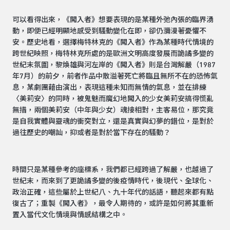
可以看得出來，《闖入者》想要表現的是某種外弛內張的臨界湧
動，即便已經明顯地感受到騷動變化在即，卻仍瀰漫著憂懼不
安。歷史地看，選擇梅特林克的《闖入者》作為某種時代情境的
跨世紀映照，梅特林克所處的是歐洲文明高度發展而詭譎多變的
世紀末氛圍，黎煥雄與河左岸的《闖入者》則是台灣解嚴（1987
年7月）的前夕，前者作品中散溢著死亡將臨且無所不在的恐怖氣
息，某劇團藉由演出，表現這種未知而無情的氣息，並在排練
〈美莉安〉的同時，被鬼魅而魔幻地闖入的少女美莉安搞得慌亂
無措，兩個美莉安（中年與少女）魂接相對，主客易位，那究竟
是自我實體與靈魂的衝突對立，還是真實與幻夢的錯位，是對於
過往歷史的嘲訕，抑或者是對於當下存在的騷動？
時間只是某種參考的座標系，我們都已經跨過了解嚴，也越過了
世紀末，而來到了更詭譎多變的後疫情時代，後現代、全球化、
政治正確，這些屬於上世紀八、九十年代的話語，聽起來都有點
復古了；重製《闖入者》，最令人期待的，或許是如何將其重新
置入當代文化情境與情感結構之中。