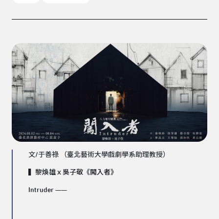
文/于善祿 （臺北藝術大學戲劇學系助理教授）
▍黎煥雄ｘ吳子敬《闖入者》
Intruder ——