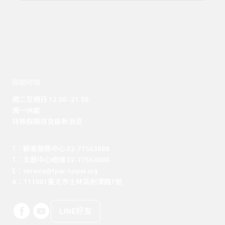
開館時間
週二至週日 12:00 -21:00

週一休館

特殊假期詳見最新消息
T：顧客服務中心 02-77563888 

T：北藝中心總機 02-77563800 

E：service@tpac-taipei.org 

A：111081臺北市士林區劍潭路1號
LINE好友