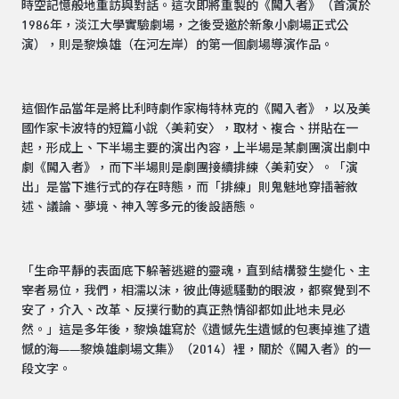
時空記憶般地重訪與對話。這次即將重製的《闖入者》（首演於
1986年，淡江大學實驗劇場，之後受邀於新象小劇場正式公
演），則是黎煥雄（在河左岸）的第一個劇場導演作品。
這個作品當年是將比利時劇作家梅特林克的《闖入者》，以及美
國作家卡波特的短篇小說〈美莉安〉，取材、複合、拼貼在一
起，形成上、下半場主要的演出內容，上半場是某劇團演出劇中
劇《闖入者》，而下半場則是劇團接續排練〈美莉安〉。「演
出」是當下進行式的存在時態，而「排練」則鬼魅地穿插著敘
述、議論、夢境、神入等多元的後設語態。
「生命平靜的表面底下躲著逃避的靈魂，直到結構發生變化、主
宰者易位，我們，相濡以沫，彼此傳遞騷動的眼波，都察覺到不
安了，介入、改革、反撲行動的真正熱情卻都如此地未見必
然。」這是多年後，黎煥雄寫於《遺憾先生遺憾的包裹掉進了遺
憾的海——黎煥雄劇場文集》（2014）裡，關於《闖入者》的一
段文字。