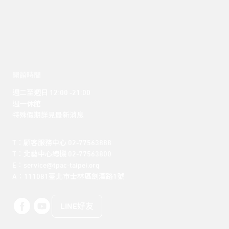
開館時間
週二至週日 12:00 -21:00

週一休館

特殊假期詳見最新消息
T：顧客服務中心 02-77563888 

T：北藝中心總機 02-77563800 

E：service@tpac-taipei.org 

A：111081臺北市士林區劍潭路1號
LINE好友