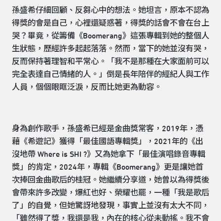
孫盛希仔細回顧、反芻心中的想法。她坦言，原本不認為
得獎的會是自己，心裡還疑惑著，得獎的話會不會在台上
哭？畢竟，從籌備《Boomerang》這張專輯到她的整個人
生狀態，歷經許多起起落落。然而，當下的她並沒有哭，
反而保持著理智和平常心。「我不是那種在大家面前可以
完全表達自己情緒的人。」倒是長年陪伴的經紀人與工作
人員，個個眼眶泛淚，反而比她更為動容。
身為創作歌手，孫盛希已經是金曲獎常客，2019年，憑
藉《希遊記》獲得「最佳國語專輯獎」，2021年的《出
沒地帶 Where is SHI ?》又為她拿下「最佳演唱錄音專輯
獎」的肯定，2024年，專輯《Boomerang》更是讓她首
次捧回金曲歌后的桂冠。她繼續分享道，她曾以為得獎後
會帶來許多改變，爆紅也好、榮耀也罷，一種「我是歌后
了」的自覺，但她驚訝地發現，事實上並沒有太大不同，
「雖然得了獎，我還是我，內在的核心從未動搖。我不會