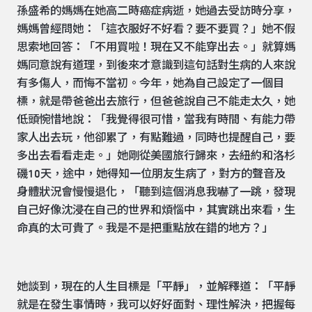
孫盛希的媽媽在她高二時癌症病逝，她過去受訪時分享，
媽媽曾經問她：「這衣服好不好看？要不要買？」她不假
思索地回答：「不用買啦！現在又不能穿出去。」就算媽
媽同意說有道理，到後來才意識到這句話對生病的人來說
有多傷人，而悔不當初。今年，她為自己設定了一個目
標，就是帶爸爸出去旅行，但爸爸說自己不能走太久，她
低頭惋惜地說：「我覺得很可惜，當我有時間、有能力帶
家人出去玩，他卻累了，有點難過，同時也提醒自己，要
多出去看看走走。」她剛從美國旅行歸來，去紐約和洛杉
磯10天，途中，她得知一位朋友生病了，對方的聲音及
身體狀況會慢慢退化，「聽到這個消息我嚇了一跳，發現
自己好像沈浸在自己的世界和煩惱中，其實跳出來看，生
命真的太可貴了。我是不是把重點放在錯的地方？」
她談到，現在的人生目標是「平靜」，並解釋道：「平靜
就是在發生事情時，我可以好好面對、理性解決，把握每