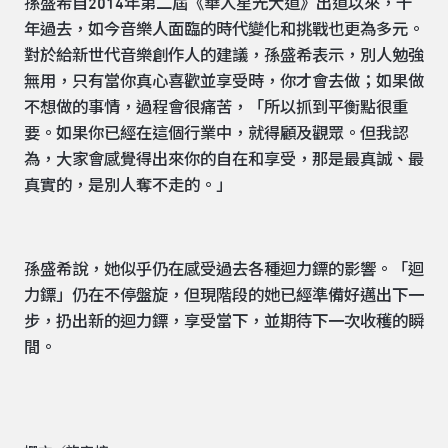
孫盛希自2014年第二屆《華人星光大道》出道以來，十
年過去，如今音樂人面臨的時代變化和挑戰也更為多元。
對於給新世代音樂創作人的建議，孫盛希表示，別人勉強
無用，只有當你真心喜歡並享受時，你才會去做；如果做
不想做的事情，過程會很痛苦，「所以抓到平衡點很重
要。如果你已經在這個行業中，就得顧及觀眾。但我認
為，大家會感覺得出來你的自在和享受，那是最真誠、最
真實的，是別人奪不走的。」
孫盛希說，她似乎仍在感受過去各種迴力鏢的影響。「迴
力鏢」仍在不停盤旋，但現階段的她已經準備好邁出下一
步，扔出新的迴力鏢，享受當下，並期待下一次收穫的瞬
間。