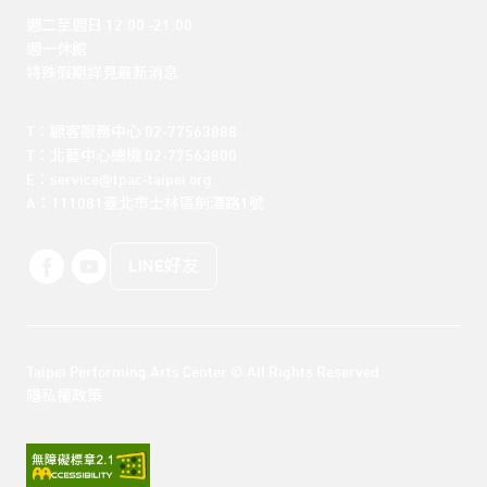
週二至週日 12:00 -21:00

週一休館

特殊假期詳見最新消息
T：顧客服務中心 02-77563888 

T：北藝中心總機 02-77563800 

E：service@tpac-taipei.org 

A：111081臺北市士林區劍潭路1號
LINE好友
Taipei Performing Arts Center © All Rights Reserved
隱私權政策