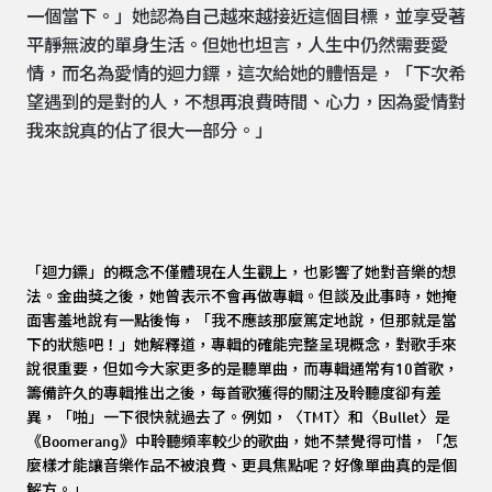
一個當下。」她認為自己越來越接近這個目標，並享受著
平靜無波的單身生活。但她也坦言，人生中仍然需要愛
情，而名為愛情的迴力鏢，這次給她的體悟是，「下次希
望遇到的是對的人，不想再浪費時間、心力，因為愛情對
我來說真的佔了很大一部分。」
「迴力鏢」的概念不僅體現在人生觀上，也影響了她對音樂的想
法。金曲獎之後，她曾表示不會再做專輯。但談及此事時，她掩
面害羞地說有一點後悔，「我不應該那麼篤定地說，但那就是當
下的狀態吧！」她解釋道，專輯的確能完整呈現概念，對歌手來
說很重要，但如今大家更多的是聽單曲，而專輯通常有10首歌，
籌備許久的專輯推出之後，每首歌獲得的關注及聆聽度卻有差
異，「啪」一下很快就過去了。例如，〈TMT〉和〈Bullet〉是
《Boomerang》中聆聽頻率較少的歌曲，她不禁覺得可惜，「怎
麼樣才能讓音樂作品不被浪費、更具焦點呢？好像單曲真的是個
解方。」