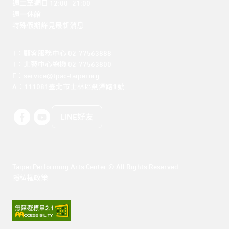
週二至週日 12:00 -21:00

週一休館

特殊假期詳見最新消息
T：顧客服務中心 02-77563888 

T：北藝中心總機 02-77563800 

E：service@tpac-taipei.org 

A：111081臺北市士林區劍潭路1號
LINE好友
Taipei Performing Arts Center © All Rights Reserved
隱私權政策