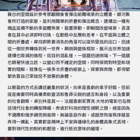
舞台的空間設計參考那翻開後會彈出紙雕場景的立體書，銀河集
會所打造的家屋，是利用簡單的折疊和彈出概念，建構出一種有
機且延續不斷的多面體佈景。裝置移動，即瞬間改變場景，表演
者在其中必須即時切換、在動態中反應和思考。在平面與立體之
間的折疊處，尋找即將要消失的角落可以提供竄逃的出口，迅速
從一個世界轉換到另一世界，顛倒與變換框架，展示出世界加速
建構也毀滅的進程。炫目的混亂裡，一道牆迅速倒塌，下一道牆
也跟著快速立起。以變幻而不確定的空間，同時探問對時空和現
實的理解，就像在一張多次折疊的紙張上，探索與奔跑，都得緊
緊依靠自己笨拙但不放棄的身體。
以輕盈的方式去講述嚴重的狀況，向來是喜劇的拿手好戲，但前
提是需要同時具備柔軟靈活和魯莽尖銳的語言和身段，以及重要
的社會觀察。卓别林是其一，法國喜劇家賈克·大地的電影也在敘
述現代社會的轉型陣痛，奔波於科技的理性規範之間，總是因為
不適應和慢步調而倒栽頭。無論是惡作劇，或越想恢復秩序越是
弄得一團亂，其實都是精神上不安與邊緣化的身體具象式表現，
要對現代性的制約和壓迫，進行抵抗意味的破壞。