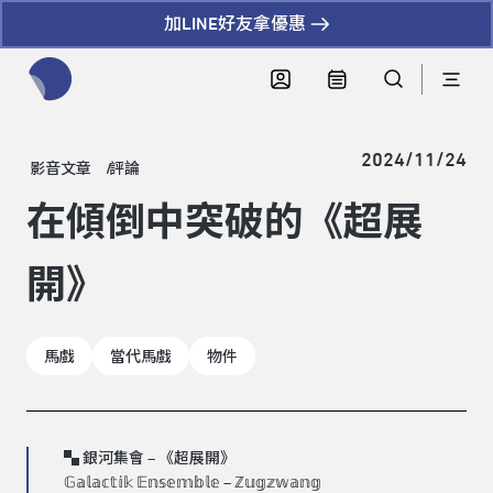
加LINE好友拿優惠
全網站搜尋節目、活動、影音文章
2024/11/24
影音文章
評論
在傾倒中突破的《超展
開》
馬戲
當代馬戲
物件
▚ 銀河集會 – 《超展開》
𝔾𝕒𝕝𝕒𝕔𝕥𝕚𝕜 𝔼𝕟𝕤𝕖𝕞𝕓𝕝𝕖 – ℤ𝕦𝕘𝕫𝕨𝕒𝕟𝕘