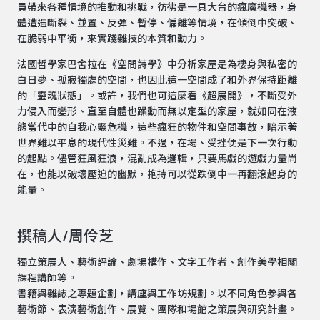
員帶來各種情境的推動和挑戰，彷彿是一具大台的瘋魔機器，身
體遭遇斷裂、並置、反彈、暫停、偏離等情境，在傾倒中突破、
在脆弱中平衡，來實踐雜技的本質和動力。
法國哲學家巴舍拉在《空間詩學》中分析家屋是為棲身與私密的
白日夢、孤寂獨處的空間，也因此這一空間成了和外界保持距離
的「靈魂狀態」。或許，我們也可這麼看《超展開》，不斷受外
力侵入而變形、直至自體也躁動而無以定型的家屋，就如同在液
態當代中的自我心靈危機，這些瘋狂的物件和空間事故，暗示著
世界難以平息的現代性災難。不過，在場、受挫便是下一次行動
的起點。儘管狂風狂浪，混亂成為邏輯，只要馬戲的遊戲力量尚
在，也能以破壞壓迫的幽默，抱持可以從跌倒中一再翻滾起身的
能量。
撰稿人/周伶芝
獨立策展人、藝術評論、劇場構作、文字工作者、創作美學相關
課程講師等。
書籍與雜誌之專題企劃，講座與工作坊規劃。以不同角色參與各
藝術節、表演藝術創作、展覽、團隊和場館之策展與研究計畫。