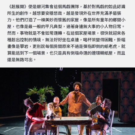
《超展開》便是銀河集會這個馬戲團隊，基於對馬戲的如此認識
所生的創作。越想要安穩悠哉，越是發現外在世界充滿矛盾張
力。他們打造了一棟美妙而懷舊的家屋，像是所有童年的鄉間小
屋，也像是最一般的平凡典型，過著身邊無大事的小人物日常。
然而，事物就是不會如常運轉。在這個家屋場景，很快就迎來各
種超出控制的情境，無法好好坐在桌邊，喝杯茶變得困難，掛幅
畫像是攀岩，更別說每個房間原來不過是彈指即倒的紙老虎，就
算能逃到下一個場景，也只是具有倒塌命運的連環糊紙屋，而且
還是無路可出。