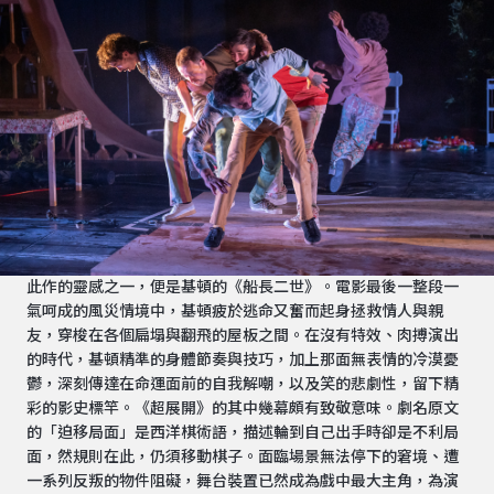
此作的靈感之一，便是基頓的《船長二世》。電影最後一整段一
氣呵成的風災情境中，基頓疲於逃命又奮而起身拯救情人與親
友，穿梭在各個扁塌與翻飛的屋板之間。在沒有特效、肉搏演出
的時代，基頓精準的身體節奏與技巧，加上那面無表情的冷漠憂
鬱，深刻傳達在命運面前的自我解嘲，以及笑的悲劇性，留下精
彩的影史標竿。《超展開》的其中幾幕頗有致敬意味。劇名原文
的「迫移局面」是西洋棋術語，描述輪到自己出手時卻是不利局
面，然規則在此，仍須移動棋子。面臨場景無法停下的窘境、遭
一系列反叛的物件阻礙，舞台裝置已然成為戲中最大主角，為演