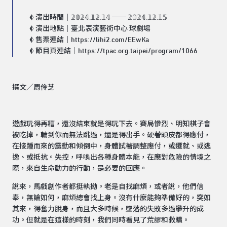
​
𖥑 演出時間｜𝟚𝟘𝟚𝟜.𝟙𝟚.𝟙𝟜 ── 𝟚𝟘𝟚𝟜.𝟙𝟚.𝟙𝟝
𖥑 演出地點｜臺北表演藝術中心 球劇場
𖥑 售票連結｜
https://lihi2.com/EEwKa
𖥑 節目頁連結｜
https://tpac.org.taipei/program/1066
撰文／周伶芝
遊戲玩得再糟，還沒結束就是得玩下去。賽局慘烈、明知棋子會
被吃掉，輪到你而無法跳過，還是得出手。硬著頭皮都得應付，
在接踵而來的震動和傾倒中，身體試著調整應付，或遷就、或逃
逸、或抵抗。失控，呼喚出各種身體本能，在應對危險的情境之
際，來自生命動力的行動，是必要的回應。
說來，馬戲創作者都挺執拗。老是自找麻煩，或者說，他們信
奉，無論如何，麻煩總會找上身。沒有什麼能夠準備好的，突如
其來，得奮力脫身，而且大多時候，墜落的失敗多過攀升的成
功。但就是在這樣的時刻，我們同時看見了荒謬和救贖。