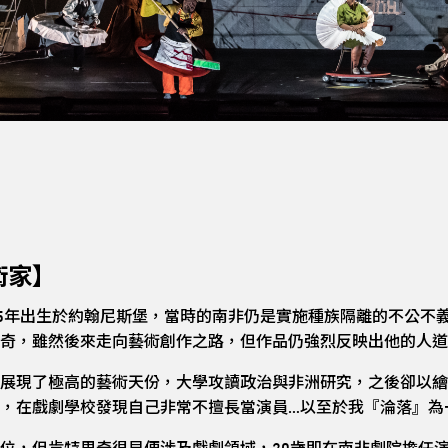
術家】
55年出生於約翰尼斯堡，當時的南非仍是實施種族隔離的不公不
奇，雖然後來走向藝術創作之路，但作品仍強烈反映出他的人道
展現了極高的藝術天份，大學攻讀政治與非洲研究，之後卻以繪
，在戲劇學校發現自己非常不擅長當演員…以至於我『淪落』為