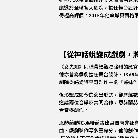
雖然先以視覺藝術建立起國際名家地
應邀於全球各大劇院，擔任舞台設計
得極高評價。2015年他執導貝爾
【從神話蛻變成戲劇，
《女先知》同樣帶給觀眾強烈的感官衝擊。
德亦曾為戲劇擔任舞台設計，1968年
劇院委託肯特里奇創作一齣「姊妹作
但形塑成如今的演出形式，卻歷經數
邀請兩位音樂家共同合作，恩赫蘭赫拉·馬哈
責音樂創作。
恩赫蘭赫拉·馬哈蘭古出身自南非社會底層
曲、戲劇製作等多重身分，他的創作