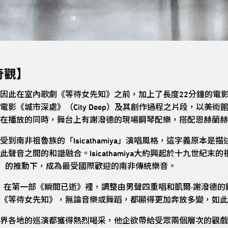
奇觀】
因此在室內歌劇《等待女先知》之前，加上了長度22分鐘的電
影《城市深處》（City Deep）及其創作過程之片段，以美
在播放的同時，舞台上有謝潑德的現場鋼琴配樂，搭配恩赫蘭赫
到南非祖魯族的「Isicathamiya」演唱風格，這字義原本
音之間的和諧融合。Isicathamiya大約興起於十九世紀末的
Mambazo）的推動下，成為最受國際歡迎的南非傳統樂音。
無伴奏合唱，在第一部《瞬間已逝》裡，調整由男聲四重唱和凱爾·謝潑
《等待女先知》，無論音樂或舞蹈，都顯得更加奔放多變，如此
界各地的巡演都獲得熱烈喝采，他企欲帶給受眾兩個層次的觀戲