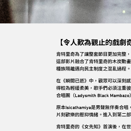
【令人歎為觀止的戲劇
肯特里奇為了讓整套節目更加完整，
這部影片融合了肯特里奇的木炭動畫電
種族隔離邁向民主制度之混亂過程。
在《瞬間已逝》中，觀眾可以深刻感受
得較為輕緩柔美，歌手們必須注重彼此聲
合唱團（Ladysmith Black 
原本Isicathamiya是男聲
片刻歡樂的壓抑情緒。進入到第二部
肯特里奇的《女先知》首演後，在世