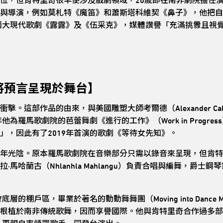
位，但肯特里奇很早便涉及戲劇領域，20歲即在南非劇院擔任
與導演，例如莫札特《魔笛》和蕭斯塔科維契《鼻子》，他把自
格兩大現代歌劇《露露》及《伍采克》，媒體讚譽「充滿挑釁且視
將預言呈現於舞台】
這部作品的由來，與美國雕塑大師考爾德（Alexander Calde
他為羅馬歌劇院的芭蕾舞劇《進行的工作》（Work in Progr
」，因此有了2019年首演的歌劇《等待女先知》。
年光陰。原本羅馬歌劇院在音樂部分只需以錄音來呈現，但肯特里
蘭古（Nhlanhla Mahlangu）負責合唱與編舞，爵士鋼琴家凱爾
的棚戶區，畢業於著名的動動舞舞團（Moving into Dance 
根植於南非傳統歌舞，因而享譽國際。他與肯特里奇合作過多部