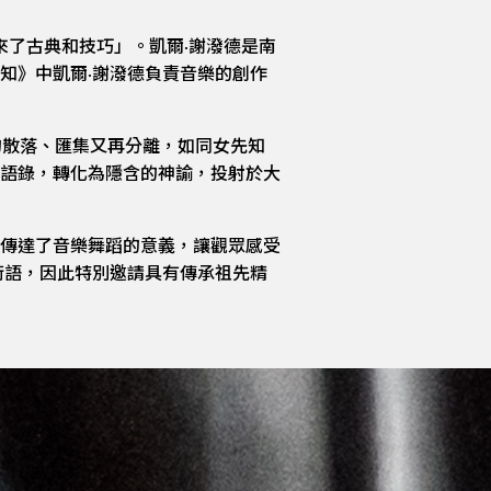
來了古典和技巧」。凱爾·謝潑德是南
知》中凱爾·謝潑德負責音樂的創作
的散落、匯集又再分離，如同女先知
語錄，轉化為隱含的神諭，投射於大
傳達了音樂舞蹈的意義，讓觀眾感受
術語，因此特別邀請具有傳承祖先精