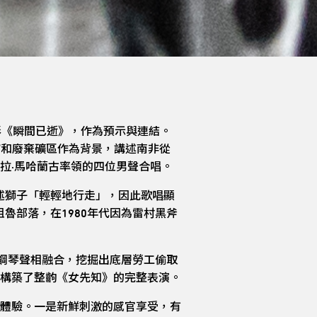
影《瞬間已逝》，作為預示與連結。
術館和廢棄礦區作為背景，講述南非從
拉·馬哈蘭古率領的四位男聲合唱。
是描述獅子「輕輕地行走」，因此歌唱顯
祖魯部落，在1980年代因為雷村黑斧
德的鋼琴聲相融合，挖掘出底層勞工偷取
構築了整齣《女先知》的完整表演。
體驗。一是新鮮刺激的感官享受，有