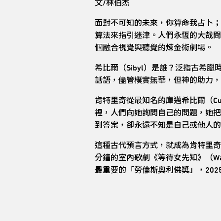
文/林伯杰
面對不可知的未來，你算命我占卜；遭
算法來指引迷津。人們永恆的大哉問，讓當
個融合視覺與聽覺的煉金術劇場。
希比爾（Sibyl）是誰？泛指古
話語，儘管樸實無華，但神的助力，
肯特里奇從最知名的庫邁希比爾（Cu
裡，人們向她詢問自己的問題，她把
到答案，卻永遠不知是自己或他人的
這種古代預言方式，就成為肯特里奇創作
分鐘的室內歌劇《等待女先知》（Wait
最重要的「勞倫斯奧利佛獎」，202