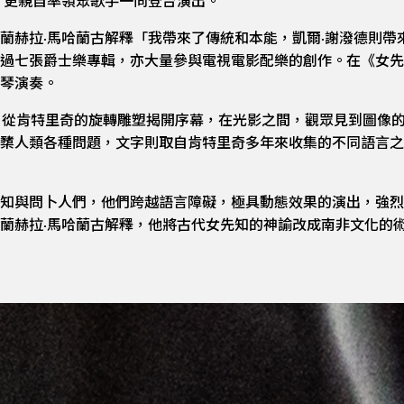
，更親自率領眾歌手一同登台演出。
蘭赫拉·馬哈蘭古解釋「我帶來了傳統和本能，凱爾·謝潑德則帶
過七張爵士樂專輯，亦大量參與電視電影配樂的創作。在《女先
琴演奏。
，從肯特里奇的旋轉雕塑揭開序幕，在光影之間，觀眾見到圖像
櫫人類各種問題，文字則取自肯特里奇多年來收集的不同語言之
知與問卜人們，他們跨越語言障礙，極具動態效果的演出，強烈
蘭赫拉·馬哈蘭古解釋，他將古代女先知的神諭改成南非文化的