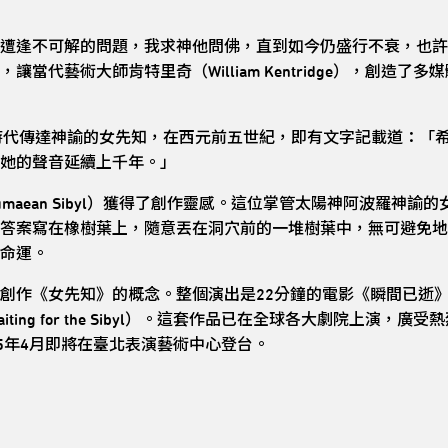
逢不可解的問題，我求神他問佛，直到如今仍盛行不衰，也許有人轉
代藝術大師肯特里奇（William Kentridge），創造了多
希臘時代傳達神諭的女先知，在西元前五世紀，即有文字記載道：「
她的聲音延續上千年。」
maean Sibyl）獲得了創作靈感。這位掌管太陽神阿波羅神
答案寫在橡樹葉上，隨意丟在洞穴前的一堆樹葉中，無可避免地
命運。
《女先知》的概念。整個演出是22分鐘的電影《瞬間已逝》（The Mo
ing for the Sibyl）。這套作品已在全球各大劇院上演，廣
5年4月即將在臺北表演藝術中心登台。