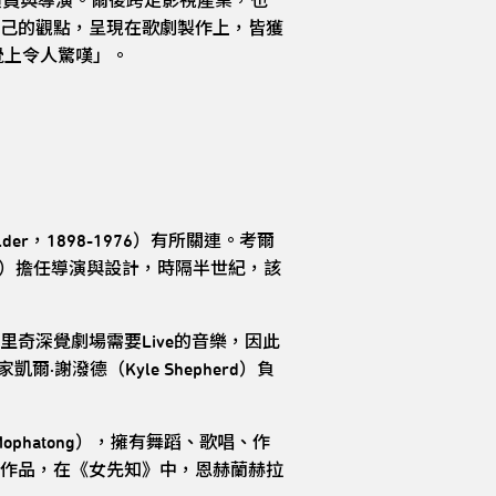
演員與導演。爾後跨足影視產業，也
己的觀點，呈現在歌劇製作上，皆獲
覺上令人驚嘆」。
r，1898-1976）有所關連。考爾
ess）擔任導演與設計，時隔半世紀，該
奇深覺劇場需要Live的音樂，因此
·謝潑德（Kyle Shepherd）負
Mophatong），擁有舞蹈、歌唱、作
作品，在《女先知》中，恩赫蘭赫拉